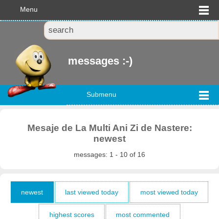
Menu
messages :-)
Submenu
Mesaje de La Multi Ani Zi de Nastere:
newest
messages: 1 - 10 of 16
newest
last viewed today
most viewed today
highest scores
most commented