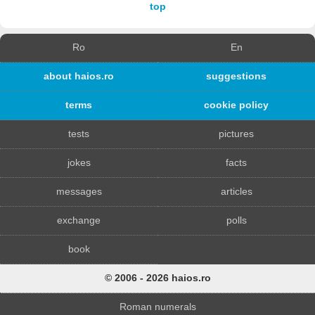
top
Ro
En
about haios.ro
suggestions
terms
cookie policy
tests
pictures
jokes
facts
messages
articles
exchange
polls
book
© 2006 - 2026 haios.ro
Roman numerals