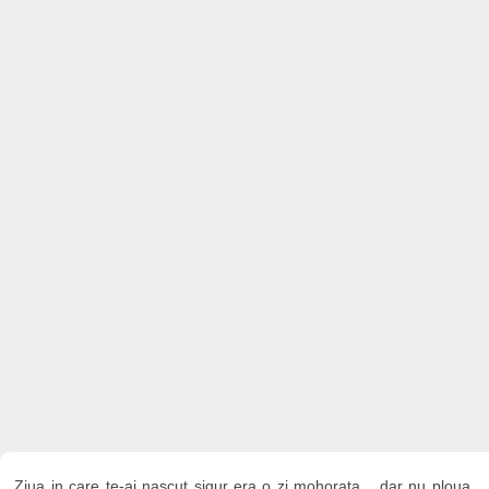
Ziua in care te-ai nascut sigur era o zi mohorata... dar nu ploua,