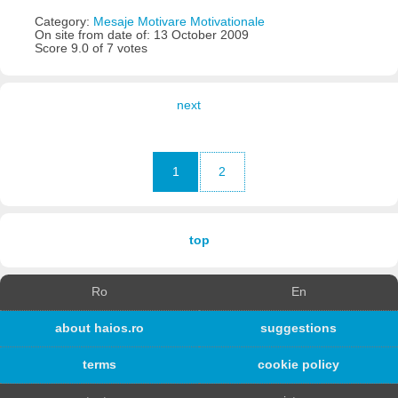
Category:
Mesaje Motivare Motivationale
On site from date of: 13 October 2009
Score 9.0 of 7 votes
next
1
2
top
Ro
En
about haios.ro
suggestions
terms
cookie policy