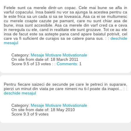
Fetele sunt ca merele dintr-un copac. Cele mai bune se afla in
varful copacului. Insa baietii nu vor sa ajunga la acestea pentru ca
le este frica sa un cada si sa se loveasca. Asa ca ei se multumesc
cu merele coapte cazute pe pamant, care nu sunt chiar asa de
bune, insa sunt accesibile. Asa ca merele din varf cred ca e ceva
in neregula cu ele, cand in realitate ele sunt grozave. Tot ce au ele
insa de facut este sa astepte pana cand apare baiatul potrivit, cel
care va fi suficient de curajos sa se catere pana sus. : :
deschide
mesajul
Category:
Mesaje Motivare Motivationale
On site from date of: 18 March 2011
Score 9.5 of 13 votes : :
Comments:
1
Pentru fiecare saizeci de secunde pe care le petreci in suparare,
pierzi un minut din viata pe care nimeni nu ti-l poate da inapoi... : :
deschide mesajul
Category:
Mesaje Motivare Motivationale
On site from date of: 18 May 2010
Score 9.3 of 9 votes