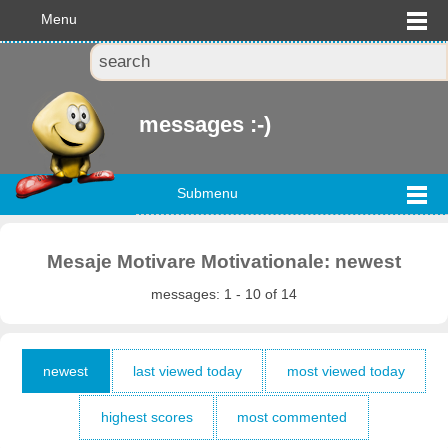
Menu
messages :-)
Submenu
Mesaje Motivare Motivationale: newest
messages: 1 - 10 of 14
newest
last viewed today
most viewed today
highest scores
most commented