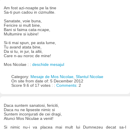
Am fost azi-noapte pe la tine
Sa-ti pun cadou in cizmulite.
Sanatate, voie buna,
Fericire si mult bine,
Bani si faima cata-ncape,
Multumire si iubire!
Si-ti mai spun, pe asta lume,
Tu avand atata bine,
Da si tu, in jur, la altii,
Care n-au noroc de mine!
Mos Nicolae : :
deschide mesajul
Category:
Mesaje de Mos Nicolae, Sfantul Nicolae
On site from date of: 5 December 2012
Score 9.6 of 17 votes : :
Comments:
2
Daca suntem sanatosi, fericiti,
Daca nu ne lipseste nimic si
Suntem inconjurati de cei dragi,
Atunci Mos Niculae a venit!
Si nimic nu-i va placea mai mult lui Dumnezeu decat sa-I