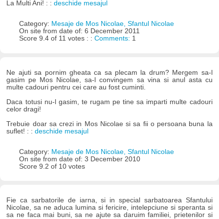
La Multi Ani! : :
deschide mesajul
Category:
Mesaje de Mos Nicolae, Sfantul Nicolae
On site from date of: 6 December 2011
Score 9.4 of 11 votes : :
Comments:
1
Ne ajuti sa pornim gheata ca sa plecam la drum? Mergem sa-l
gasim pe Mos Nicolae, sa-l convingem sa vina si anul asta cu
multe cadouri pentru cei care au fost cuminti.
Daca totusi nu-l gasim, te rugam pe tine sa imparti multe cadouri
celor dragi!
Trebuie doar sa crezi in Mos Nicolae si sa fii o persoana buna la
suflet! : :
deschide mesajul
Category:
Mesaje de Mos Nicolae, Sfantul Nicolae
On site from date of: 3 December 2010
Score 9.2 of 10 votes
Fie ca sarbatorile de iarna, si in special sarbatoarea Sfantului
Nicolae, sa ne aduca lumina si fericire, intelepciune si speranta si
sa ne faca mai buni, sa ne ajute sa daruim familiei, prietenilor si