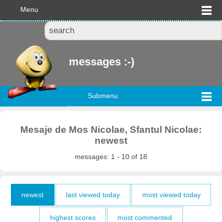
Menu
messages :-)
Submenu
Mesaje de Mos Nicolae, Sfantul Nicolae:
newest
messages: 1 - 10 of 18
newest
last viewed today
most viewed today
highest scores
most commented