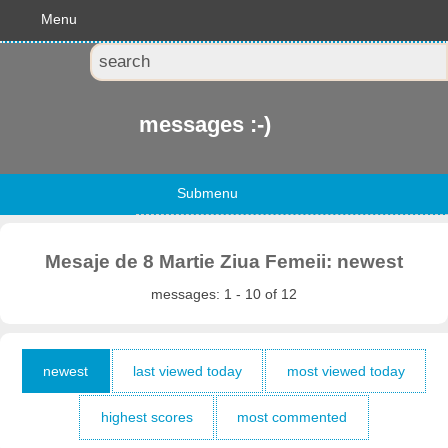
Menu
messages :-)
Submenu
Mesaje de 8 Martie Ziua Femeii: newest
messages: 1 - 10 of 12
newest
last viewed today
most viewed today
highest scores
most commented