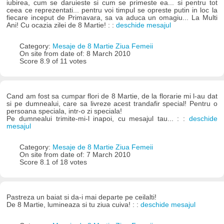
iubirea, cum se daruieste si cum se primeste ea... si pentru tot
ceea ce reprezentati... pentru voi timpul se opreste putin in loc la
fiecare inceput de Primavara, sa va aduca un omagiu... La Multi
Ani! Cu ocazia zilei de 8 Martie! : :
deschide mesajul
Category:
Mesaje de 8 Martie Ziua Femeii
On site from date of: 8 March 2010
Score 8.9 of 11 votes
Cand am fost sa cumpar flori de 8 Martie, de la florarie mi l-au dat
si pe dumnealui, care sa livreze acest trandafir special! Pentru o
persoana speciala, intr-o zi speciala!
Pe dumnealui trimite-mi-l inapoi, cu mesajul tau... : :
deschide
mesajul
Category:
Mesaje de 8 Martie Ziua Femeii
On site from date of: 7 March 2010
Score 8.1 of 18 votes
Pastreza un baiat si da-i mai departe pe ceilalti!
De 8 Martie, lumineaza si tu ziua cuiva! : :
deschide mesajul