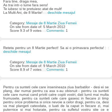
Fara tine, draga mea,
As trai intr-o lume fara sens!
Te iubesc si te pretuiesc atat de mult!
La Multi Ani, de 8 Martie! : :
deschide mesajul
Category:
Mesaje de 8 Martie Ziua Femeii
On site from date of: 5 March 2012
Score 9.3 of 9 votes : :
Comments:
1
Reteta pentru un 8 Martie perfect! Sa ai o primavara perfecta! : :
deschide mesajul
Category:
Mesaje de 8 Martie Ziua Femeii
On site from date of: 9 March 2010
Score 8.9 of 7 votes : :
Comments:
1
Pentru ca sunteti cele care insenineaza ziua barbatilor - desi ei se
plang, dar numai pentru ca asa s-au obisnuit - pentru ca sunteti
cele care numai cand priviti catre copiii vostri, dati lumii mai multa
frumusete, pentru ca sunteti cele care gasesc in fiecare zi timp
pentru orice problema si orice nevoie a celor dragi, pentru ca, desi
va mai plangeti cateodata, o luati de la capat in fiecare zi, mai
puternice si mai hotarate, pentru ca sufletul vostru stie ce e