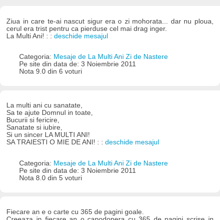
Ziua in care te-ai nascut sigur era o zi mohorata... dar nu ploua,
cerul era trist pentru ca pierduse cel mai drag inger.
La Multi Ani! : :
deschide mesajul
Categoria:
Mesaje de La Multi Ani Zi de Nastere
Pe site din data de: 3 Noiembrie 2011
Nota 9.0 din 6 voturi
La multi ani cu sanatate,
Sa te ajute Domnul in toate,
Bucurii si fericire,
Sanatate si iubire,
Si un sincer LA MULTI ANI!
SA TRAIESTI O MIE DE ANI! : :
deschide mesajul
Categoria:
Mesaje de La Multi Ani Zi de Nastere
Pe site din data de: 3 Noiembrie 2011
Nota 8.0 din 5 voturi
Fiecare an e o carte cu 365 de pagini goale.
Creeaza in fiecare an o capodopera cu 365 de pagini scrise in