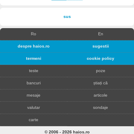
sus
Ro
En
despre haios.ro
sugestii
termeni
cookie policy
teste
poze
bancuri
știați că
mesaje
articole
valutar
sondaje
carte
© 2006 - 2026 haios.ro