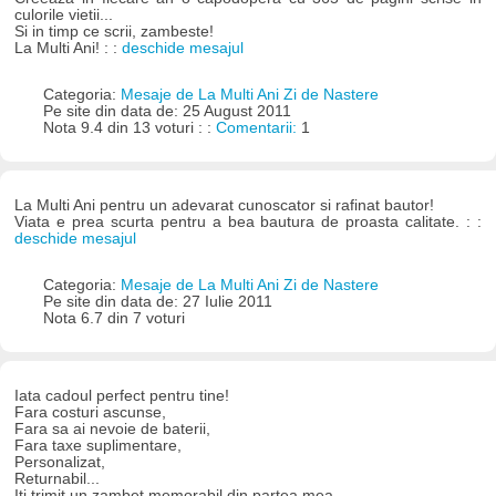
culorile vietii...
Si in timp ce scrii, zambeste!
La Multi Ani! : :
deschide mesajul
Categoria:
Mesaje de La Multi Ani Zi de Nastere
Pe site din data de: 25 August 2011
Nota 9.4 din 13 voturi : :
Comentarii:
1
La Multi Ani pentru un adevarat cunoscator si rafinat bautor!
Viata e prea scurta pentru a bea bautura de proasta calitate. : :
deschide mesajul
Categoria:
Mesaje de La Multi Ani Zi de Nastere
Pe site din data de: 27 Iulie 2011
Nota 6.7 din 7 voturi
Iata cadoul perfect pentru tine!
Fara costuri ascunse,
Fara sa ai nevoie de baterii,
Fara taxe suplimentare,
Personalizat,
Returnabil...
Iti trimit un zambet memorabil din partea mea,