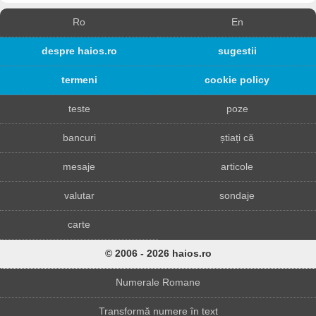
Ro
En
despre haios.ro
sugestii
termeni
cookie policy
teste
poze
bancuri
știați că
mesaje
articole
valutar
sondaje
carte
© 2006 - 2026 haios.ro
Numerale Romane
Transformă numere în text