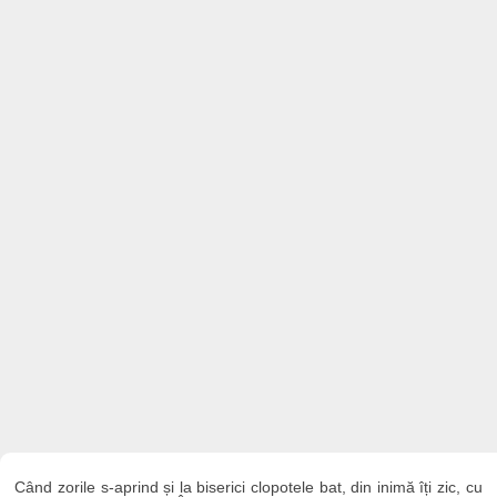
Când zorile s-aprind și la biserici clopotele bat, din inimă îți zic, cu