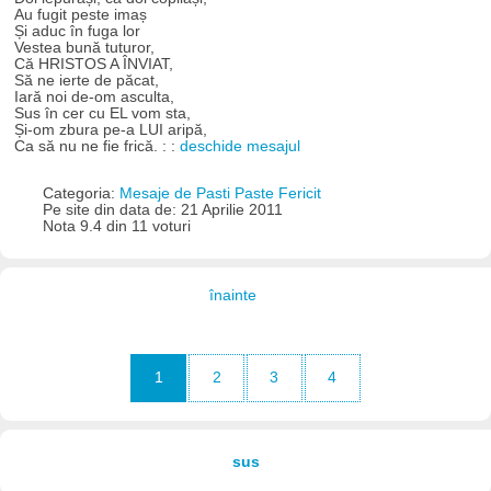
Au fugit peste imaș
Și aduc în fuga lor
Vestea bună tuturor,
Că HRISTOS A ÎNVIAT,
Să ne ierte de păcat,
Iară noi de-om asculta,
Sus în cer cu EL vom sta,
Și-om zbura pe-a LUI aripă,
Ca să nu ne fie frică. : :
deschide mesajul
Categoria:
Mesaje de Pasti Paste Fericit
Pe site din data de: 21 Aprilie 2011
Nota 9.4 din 11 voturi
înainte
1
2
3
4
sus