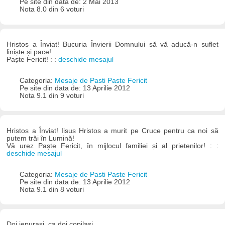
Pe site din data de: 2 Mai 2013
Nota 8.0 din 6 voturi
Hristos a Înviat! Bucuria Învierii Domnului să vă aducă-n suflet
liniște și pace!
Paște Fericit! : :
deschide mesajul
Categoria:
Mesaje de Pasti Paste Fericit
Pe site din data de: 13 Aprilie 2012
Nota 9.1 din 9 voturi
Hristos a Înviat! Iisus Hristos a murit pe Cruce pentru ca noi să
putem trăi în Lumină!
Vă urez Paște Fericit, în mijlocul familiei și al prietenilor! : :
deschide mesajul
Categoria:
Mesaje de Pasti Paste Fericit
Pe site din data de: 13 Aprilie 2012
Nota 9.1 din 8 voturi
Doi iepurași, ca doi copilași,