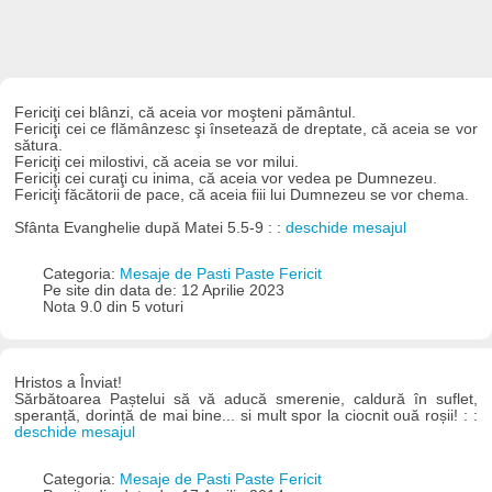
Fericiţi cei blânzi, că aceia vor moşteni pământul.
Fericiţi cei ce flămânzesc şi însetează de dreptate, că aceia se vor
sătura.
Fericiţi cei milostivi, că aceia se vor milui.
Fericiţi cei curaţi cu inima, că aceia vor vedea pe Dumnezeu.
Fericiţi făcătorii de pace, că aceia fiii lui Dumnezeu se vor chema.
Sfânta Evanghelie după Matei 5.5-9 : :
deschide mesajul
Categoria:
Mesaje de Pasti Paste Fericit
Pe site din data de: 12 Aprilie 2023
Nota 9.0 din 5 voturi
Hristos a Înviat!
Sărbătoarea Paștelui să vă aducă smerenie, caldură în suflet,
speranță, dorință de mai bine... si mult spor la ciocnit ouă roșii! : :
deschide mesajul
Categoria:
Mesaje de Pasti Paste Fericit