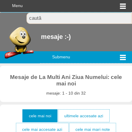
Menu
mesaje :-)
Submenu
Mesaje de La Multi Ani Ziua Numelui: cele
mai noi
mesaje: 1 - 10 din 32
cele mai noi
ultimele accesate azi
cele mai accesate azi
cele mai mari note