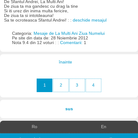
De Sfantul Andrei, La Multi Ani!
De ziua ta ma gandesc cu drag la tine
Si iti urez din inima multa fericire,
De ziua ta si intotdeauna!
Sa te ocroteasca Sfantul Andrei! : :
deschide mesajul
Categoria:
Mesaje de La Multi Ani Ziua Numelui
Pe site din data de: 28 Noiembrie 2012
Nota 9.4 din 12 voturi : :
Comentarii:
1
înainte
1
2
3
4
sus
Ro
En