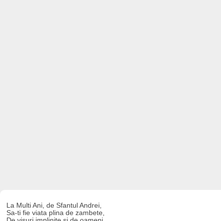
La Multi Ani, de Sfantul Andrei,
Sa-ti fie viata plina de zambete,
De visuri implinite si de oameni