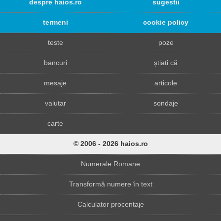
despre haios.ro
sugestii
termeni
cookie policy
teste
poze
bancuri
știați că
mesaje
articole
valutar
sondaje
carte
© 2006 - 2026 haios.ro
Numerale Romane
Transformă numere în text
Calculator procentaje