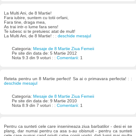
La Multi Ani, de 8 Martie!
Fara iubire, suntem cu totii orfani,
Fara tine, draga mea,
As trai intr-o lume fara sens!
Te iubesc si te pretuiesc atat de mult!
La Multi Ani, de 8 Martie! : :
deschide mesajul
Categoria:
Mesaje de 8 Martie Ziua Femeii
Pe site din data de: 5 Martie 2012
Nota 9.3 din 9 voturi : :
Comentarii:
1
Reteta pentru un 8 Martie perfect! Sa ai o primavara perfecta! : :
deschide mesajul
Categoria:
Mesaje de 8 Martie Ziua Femeii
Pe site din data de: 9 Martie 2010
Nota 8.9 din 7 voturi : :
Comentarii:
1
Pentru ca sunteti cele care insenineaza ziua barbatilor - desi ei se
plang, dar numai pentru ca asa s-au obisnuit - pentru ca sunteti
cele care numai cand priviti catre copiii vostri, dati lumii mai multa