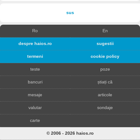
sus
Ro
En
despre haios.ro
sugestii
termeni
cookie policy
teste
poze
bancuri
știați că
mesaje
articole
valutar
sondaje
carte
© 2006 - 2026 haios.ro