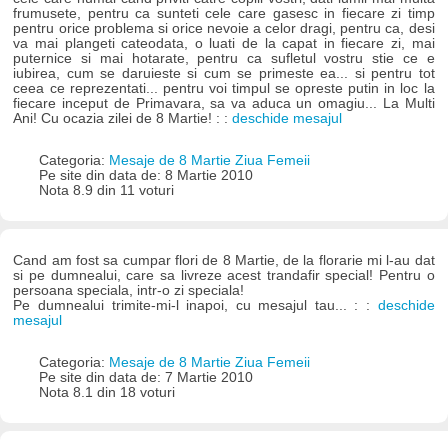
frumusete, pentru ca sunteti cele care gasesc in fiecare zi timp
pentru orice problema si orice nevoie a celor dragi, pentru ca, desi
va mai plangeti cateodata, o luati de la capat in fiecare zi, mai
puternice si mai hotarate, pentru ca sufletul vostru stie ce e
iubirea, cum se daruieste si cum se primeste ea... si pentru tot
ceea ce reprezentati... pentru voi timpul se opreste putin in loc la
fiecare inceput de Primavara, sa va aduca un omagiu... La Multi
Ani! Cu ocazia zilei de 8 Martie! : :
deschide mesajul
Categoria:
Mesaje de 8 Martie Ziua Femeii
Pe site din data de: 8 Martie 2010
Nota 8.9 din 11 voturi
Cand am fost sa cumpar flori de 8 Martie, de la florarie mi l-au dat
si pe dumnealui, care sa livreze acest trandafir special! Pentru o
persoana speciala, intr-o zi speciala!
Pe dumnealui trimite-mi-l inapoi, cu mesajul tau... : :
deschide
mesajul
Categoria:
Mesaje de 8 Martie Ziua Femeii
Pe site din data de: 7 Martie 2010
Nota 8.1 din 18 voturi