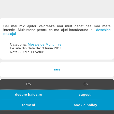
Cel mai mic ajutor valoreaza mai mult decat cea mai mare
intentie. Multumesc pentru ca ma ajuti intotdeauna. : :
deschide
mesajul
Categoria:
Mesaje de Multumire
Pe site din data de: 3 Iunie 2011
Nota 8.0 din 11 voturi
sus
Ro
En
despre haios.ro
sugestii
termeni
cookie policy