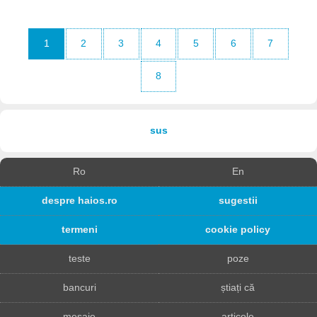
1
2
3
4
5
6
7
8
sus
Ro
En
despre haios.ro
sugestii
termeni
cookie policy
teste
poze
bancuri
știați că
mesaje
articole