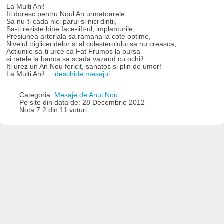
La Multi Ani!
Iti doresc pentru Noul An urmatoarele:
Sa nu-ti cada nici parul si nici dintii,
Sa-ti reziste bine face-lift-ul, implanturile,
Presiunea arteriala sa ramana la cote optime,
Nivelul trigliceridelor si al colesterolului sa nu creasca,
Actiunile sa-ti urce ca Fat Frumos la bursa
si ratele la banca sa scada vazand cu ochii!
Iti urez un An Nou fericit, sanatos si plin de umor!
La Multi Ani! : :
deschide mesajul
Categoria:
Mesaje de Anul Nou
Pe site din data de: 28 Decembrie 2012
Nota 7.2 din 11 voturi