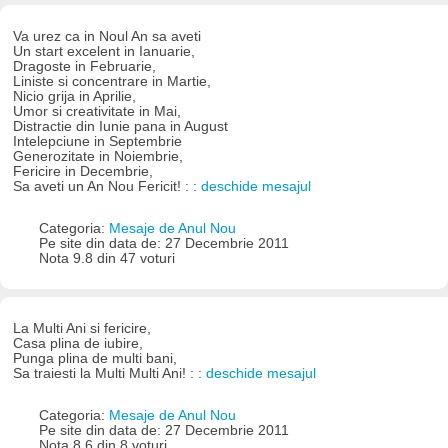
Va urez ca in Noul An sa aveti
Un start excelent in Ianuarie,
Dragoste in Februarie,
Liniste si concentrare in Martie,
Nicio grija in Aprilie,
Umor si creativitate in Mai,
Distractie din Iunie pana in August
Intelepciune in Septembrie
Generozitate in Noiembrie,
Fericire in Decembrie,
Sa aveti un An Nou Fericit! : :
deschide mesajul
Categoria:
Mesaje de Anul Nou
Pe site din data de: 27 Decembrie 2011
Nota 9.8 din 47 voturi
La Multi Ani si fericire,
Casa plina de iubire,
Punga plina de multi bani,
Sa traiesti la Multi Multi Ani! : :
deschide mesajul
Categoria:
Mesaje de Anul Nou
Pe site din data de: 27 Decembrie 2011
Nota 8.6 din 8 voturi