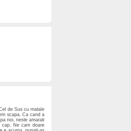
t Cel de Sus cu matale
utem scapa. Ca cand a
 pa noi, neste amarati
in cap. Ne cam doare
 ne e acuma, pupati-as