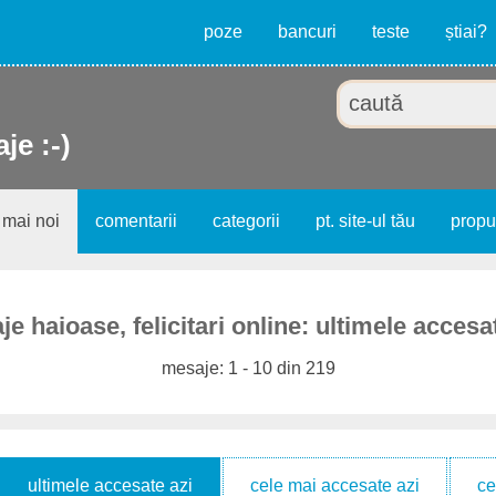
poze
bancuri
teste
știai?
je :-)
 mai noi
comentarii
categorii
pt. site-ul tău
prop
e haioase, felicitari online: ultimele accesa
mesaje: 1 - 10 din 219
ultimele accesate azi
cele mai accesate azi
ce