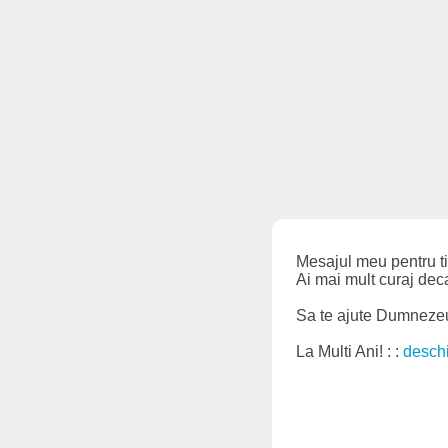
Mesajul meu pentru tin
Ai mai mult curaj deca
Sa te ajute Dumnezeu s
La Multi Ani! : :
desch