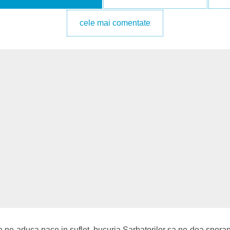
cele mai comentate
a ne aduca pace in suflet, bucuria Sarbatorilor sa ne dea sperant