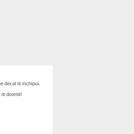
 decat iti inchipui.
ti doresti!