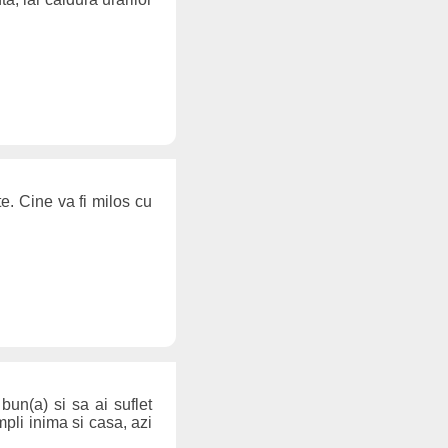
te. Cine va fi milos cu
l
 bun(a) si sa ai suflet
umpli inima si casa, azi