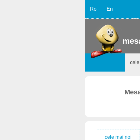
Ro
En
mesa
cele
Mesaj
cele mai noi