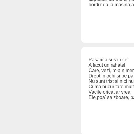
bordu' da la masina ai
Pasarica sus in cer
A facut un rahatel.
Care, vezi, m-a nimeri
Drept in ochi si pe pa
Nu sunt trist si nici n
Ci ma bucur tare mult
Vacile oricat ar vrea,
Ele poa' sa zboare, ba