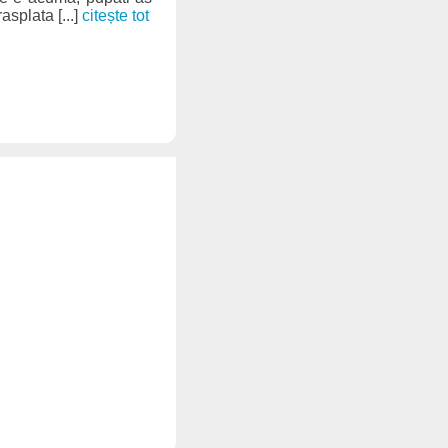
asplata [...]
citește tot