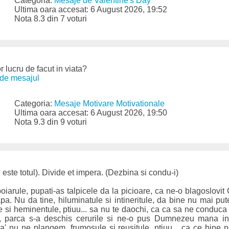
Categoria:
Mesaje de Valentine's Day
Ultima oara accesat: 6 August 2026, 19:52
Nota 8.3 din 7 voturi
 lucru de facut in viata?
de mesajul
Categoria:
Mesaje Motivare Motivationale
Ultima oara accesat: 6 August 2026, 19:50
Nota 9.3 din 9 voturi
este totul). Divide et impera. (Dezbina si condu-i)
iarule, pupati-as talpicele da la picioare, ca ne-o blagoslovi
a. Nu da tine, hiluminatule si intineritule, da bine nu mai p
ule si heminentule, ptiuu... sa nu te daochi, ca ca sa ne conduca
t, parca s-a deschis cerurile si ne-o pus Dumnezeu mana 
a' nu ne plangem, frumosule si reusitule, ptiuu... ca ce bine