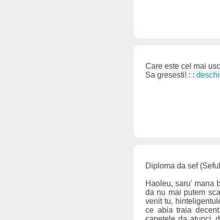
Care este cel mai usor
Sa gresesti! : :
deschi
Diploma da sef (Seful 
Haoleu, saru' mana bo
da nu mai putem scap
venit tu, hinteligent
ce abia traia decen
capetele da atunci, d