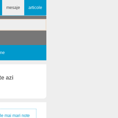
mesaje
articole
une
te azi
le mai mari note