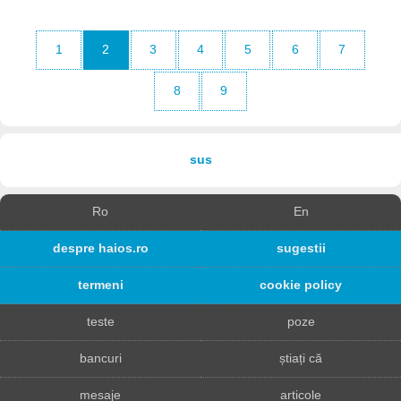
1
2
3
4
5
6
7
8
9
sus
Ro
En
despre haios.ro
sugestii
termeni
cookie policy
teste
poze
bancuri
știați că
mesaje
articole