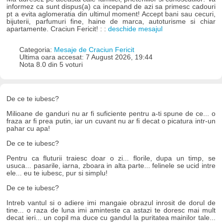
informez ca sunt dispus(a) ca incepand de azi sa primesc cadouri
pt a evita aglomeratia din ultimul moment! Accept bani sau cecuri,
bijuterii, parfumuri fine, haine de marca, autoturisme si chiar
apartamente. Craciun Fericit! : :
deschide mesajul
Categoria:
Mesaje de Craciun Fericit
Ultima oara accesat: 7 August 2026, 19:44
Nota 8.0 din 5 voturi
De ce te iubesc?
Milioane de ganduri nu ar fi suficiente pentru a-ti spune de ce... o
fraza ar fi prea putin, iar un cuvant nu ar fi decat o picatura intr-un
pahar cu apa!
De ce te iubesc?
Pentru ca fluturii traiesc doar o zi... florile, dupa un timp, se
usuca... pasarile, iarna, zboara in alta parte... felinele se ucid intre
ele... eu te iubesc, pur si simplu!
De ce te iubesc?
Intreb vantul si o adiere imi mangaie obrazul inrosit de dorul de
tine... o raza de luna imi aminteste ca astazi te doresc mai mult
decat ieri... un copil ma duce cu gandul la puritatea mainilor tale...