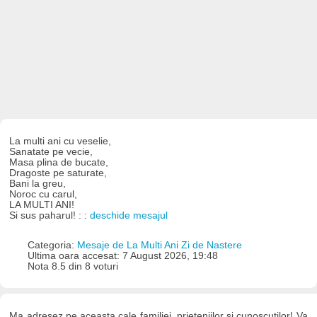
La multi ani cu veselie,
Sanatate pe vecie,
Masa plina de bucate,
Dragoste pe saturate,
Bani la greu,
Noroc cu carul,
LA MULTI ANI!
Si sus paharul! : :
deschide mesajul
Categoria:
Mesaje de La Multi Ani Zi de Nastere
Ultima oara accesat: 7 August 2026, 19:48
Nota 8.5 din 8 voturi
Ma adresez pe aceasta cale familiei, prieteniilor si cunoscutilor! Va