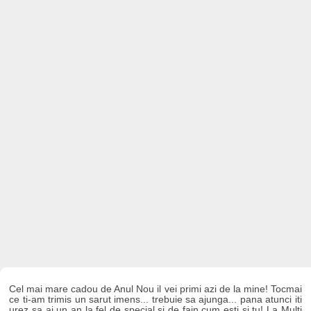
Cel mai mare cadou de Anul Nou il vei primi azi de la mine! Tocmai
ce ti-am trimis un sarut imens... trebuie sa ajunga... pana atunci iti
urez sa ai un an la fel de special si de fain cum esti si tu! La Multi