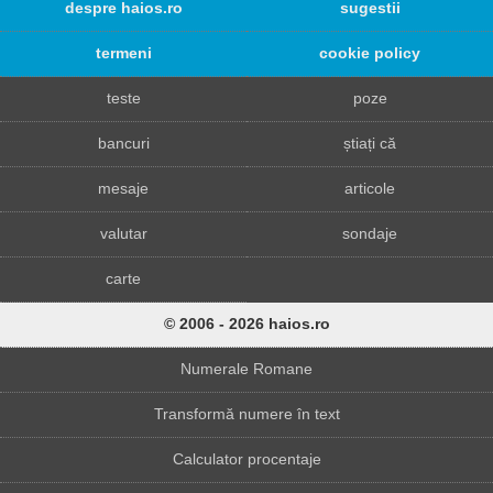
despre haios.ro
sugestii
termeni
cookie policy
teste
poze
bancuri
știați că
mesaje
articole
valutar
sondaje
carte
© 2006 - 2026 haios.ro
Numerale Romane
Transformă numere în text
Calculator procentaje