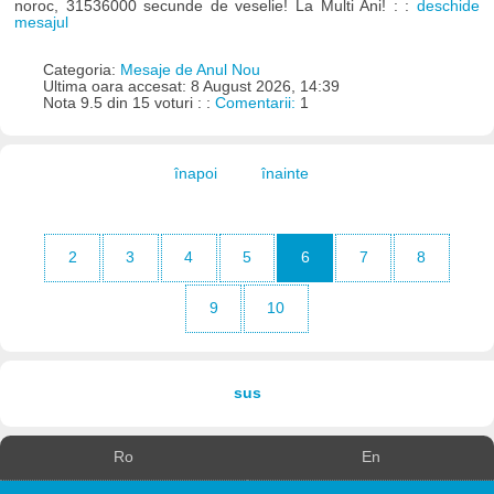
noroc, 31536000 secunde de veselie! La Multi Ani! : :
deschide
mesajul
Categoria:
Mesaje de Anul Nou
Ultima oara accesat: 8 August 2026, 14:39
Nota 9.5 din 15 voturi : :
Comentarii:
1
înapoi
înainte
2
3
4
5
6
7
8
9
10
sus
Ro
En