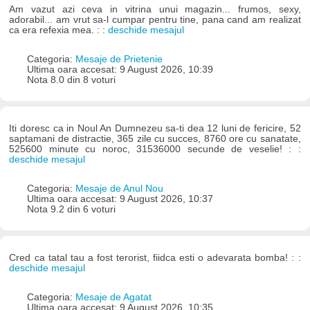
Am vazut azi ceva in vitrina unui magazin... frumos, sexy,
adorabil... am vrut sa-l cumpar pentru tine, pana cand am realizat
ca era refexia mea. : :
deschide mesajul
Categoria:
Mesaje de Prietenie
Ultima oara accesat: 9 August 2026, 10:39
Nota 8.0 din 8 voturi
Iti doresc ca in Noul An Dumnezeu sa-ti dea 12 luni de fericire, 52
saptamani de distractie, 365 zile cu succes, 8760 ore cu sanatate,
525600 minute cu noroc, 31536000 secunde de veselie! : :
deschide mesajul
Categoria:
Mesaje de Anul Nou
Ultima oara accesat: 9 August 2026, 10:37
Nota 9.2 din 6 voturi
Cred ca tatal tau a fost terorist, fiidca esti o adevarata bomba! : :
deschide mesajul
Categoria:
Mesaje de Agatat
Ultima oara accesat: 9 August 2026, 10:35