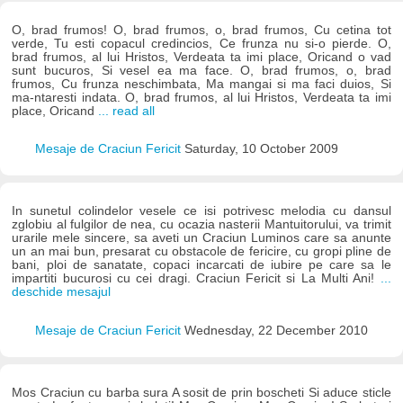
O, brad frumos! O, brad frumos, o, brad frumos, Cu cetina tot
verde, Tu esti copacul credincios, Ce frunza nu si-o pierde. O,
brad frumos, al lui Hristos, Verdeata ta imi place, Oricand o vad
sunt bucuros, Si vesel ea ma face. O, brad frumos, o, brad
frumos, Cu frunza neschimbata, Ma mangai si ma faci duios, Si
ma-ntaresti indata. O, brad frumos, al lui Hristos, Verdeata ta imi
place, Oricand
... read all
Mesaje de Craciun Fericit
Saturday, 10 October 2009
In sunetul colindelor vesele ce isi potrivesc melodia cu dansul
zglobiu al fulgilor de nea, cu ocazia nasterii Mantuitorului, va trimit
urarile mele sincere, sa aveti un Craciun Luminos care sa anunte
un an mai bun, presarat cu obstacole de fericire, cu gropi pline de
bani, ploi de sanatate, copaci incarcati de iubire pe care sa le
impartiti bucurosi cu cei dragi. Craciun Fericit si La Multi Ani!
...
deschide mesajul
Mesaje de Craciun Fericit
Wednesday, 22 December 2010
Mos Craciun cu barba sura A sosit de prin boscheti Si aduce sticle