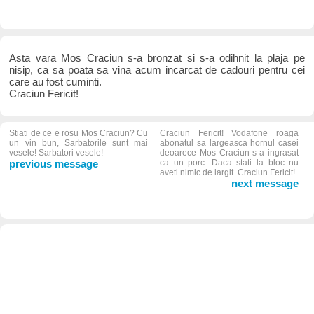
Asta vara Mos Craciun s-a bronzat si s-a odihnit la plaja pe
nisip, ca sa poata sa vina acum incarcat de cadouri pentru cei
care au fost cuminti.
Craciun Fericit!
Stiati de ce e rosu Mos Craciun? Cu
Craciun Fericit! Vodafone roaga
un vin bun, Sarbatorile sunt mai
abonatul sa largeasca hornul casei
vesele! Sarbatori vesele!
deoarece Mos Craciun s-a ingrasat
previous message
ca un porc. Daca stati la bloc nu
aveti nimic de largit. Craciun Fericit!
next message