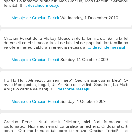
sparte La fantome si sheleti! Mos Craciun, Mos Craciun! Sarbatori
fericite!!!!!
... deschide mesajul
Mesaje de Craciun Fericit
Wednesday, 1 December 2010
Craciun Fericit de la Mickey Mouse si de la familia sa! Sa fiti la fel
de veseli ca ei si macar la fel de iubiti si de populari! Iar familia sa
va ofere mereu caldura si energia necesara!
... deschide mesajul
Mesaje de Craciun Fericit
Sunday, 11 October 2009
Ho Ho Ho... Ati vazut un ren maro? Sau un spiridus in bleu? S-
aveti Mos gustos, bogat, Un An Nou de-nvidiat, Sanatate, La Multi
Ani (si o caruta de bani)!!!
... deschide mesajul
Mesaje de Craciun Fericit
Sunday, 4 October 2009
Craciun Fericit! Nu-ti trimit felicitare, nici flori frumoase si
parfumate... Nici vreun email cu grafica smechera, Ci doar atat iti
spun... O inima buna si iubitoare iti ureaza: Craciun Fericit! ... si