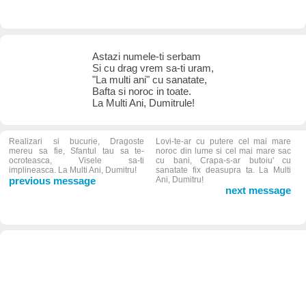
Astazi numele-ti serbam
Si cu drag vrem sa-ti uram,
"La multi ani" cu sanatate,
Bafta si noroc in toate.
La Multi Ani, Dumitrule!
Realizari si bucurie, Dragoste
Lovi-te-ar cu putere cel mai mare
mereu sa fie, Sfantul tau sa te-
noroc din lume si cel mai mare sac
ocroteasca, Visele sa-ti
cu bani, Crapa-s-ar butoiu' cu
implineasca. La Multi Ani, Dumitru!
sanatate fix deasupra ta. La Multi
previous message
Ani, Dumitru!
next message