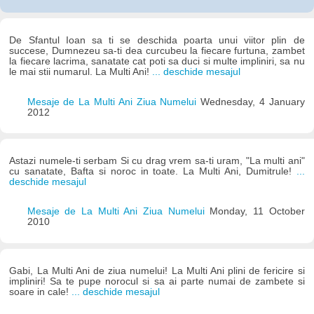
De Sfantul Ioan sa ti se deschida poarta unui viitor plin de
succese, Dumnezeu sa-ti dea curcubeu la fiecare furtuna, zambet
la fiecare lacrima, sanatate cat poti sa duci si multe impliniri, sa nu
le mai stii numarul. La Multi Ani!
... deschide mesajul
Mesaje de La Multi Ani Ziua Numelui
Wednesday, 4 January
2012
Astazi numele-ti serbam Si cu drag vrem sa-ti uram, "La multi ani"
cu sanatate, Bafta si noroc in toate. La Multi Ani, Dumitrule!
...
deschide mesajul
Mesaje de La Multi Ani Ziua Numelui
Monday, 11 October
2010
Gabi, La Multi Ani de ziua numelui! La Multi Ani plini de fericire si
impliniri! Sa te pupe norocul si sa ai parte numai de zambete si
soare in cale!
... deschide mesajul