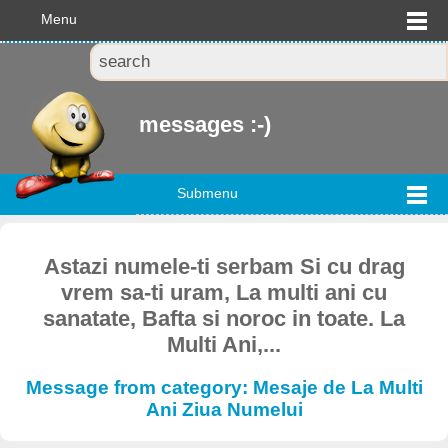
Menu
messages :-)
Submenu
Astazi numele-ti serbam Si cu drag
vrem sa-ti uram, La multi ani cu
sanatate, Bafta si noroc in toate. La
Multi Ani,...
Message from category: Mesaje de La Multi
Ani Ziua Numelui