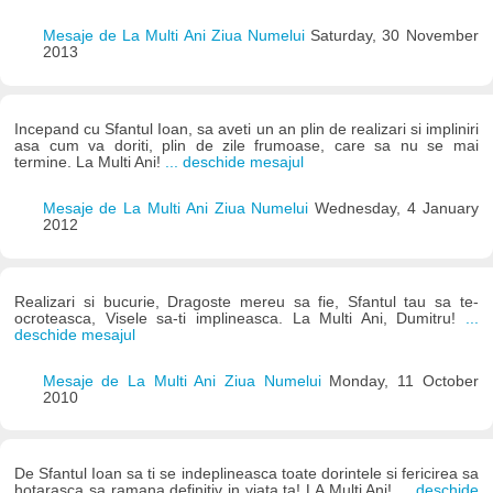
Mesaje de La Multi Ani Ziua Numelui
Saturday, 30 November
2013
Incepand cu Sfantul Ioan, sa aveti un an plin de realizari si impliniri
asa cum va doriti, plin de zile frumoase, care sa nu se mai
termine. La Multi Ani!
... deschide mesajul
Mesaje de La Multi Ani Ziua Numelui
Wednesday, 4 January
2012
Realizari si bucurie, Dragoste mereu sa fie, Sfantul tau sa te-
ocroteasca, Visele sa-ti implineasca. La Multi Ani, Dumitru!
...
deschide mesajul
Mesaje de La Multi Ani Ziua Numelui
Monday, 11 October
2010
De Sfantul Ioan sa ti se indeplineasca toate dorintele si fericirea sa
hotarasca sa ramana definitiv in viata ta! LA Multi Ani!
... deschide