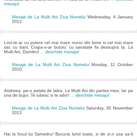
mesajul
Mesaje de La Multi Ani Ziua Numelui
Wednesday, 4 January
2012
Lovi-te-ar cu putere cel mai mare noroc din lume si cel mai mare
sac cu bani, Crapa-s-ar butoiu' cu sanatate fix deasupra ta. La
Multi Ani, Dumitru!
... deschide mesajul
Mesaje de La Multi Ani Ziua Numelui
Monday, 11 October
2010
Andreea, pe-o petala de lalea, La Multi Ani din partea mea, Iar pe
una de bujor, Te iubesc si te ador!
... deschide mesajul
Mesaje de La Multi Ani Ziua Numelui
Saturday, 30 November
2013
Hai la focul lui Samedru! Bucuria lumii toata, zi de zi-n usa sa-ti