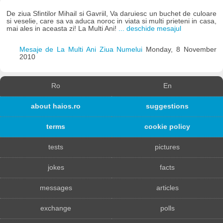
De ziua Sfintilor Mihail si Gavriil, Va daruiesc un buchet de culoare
si veselie, care sa va aduca noroc in viata si multi prieteni in casa,
mai ales in aceasta zi! La Multi Ani!
... deschide mesajul
Mesaje de La Multi Ani Ziua Numelui
Monday, 8 November
2010
Ro
En
about haios.ro
suggestions
terms
cookie policy
tests
pictures
jokes
facts
messages
articles
exchange
polls