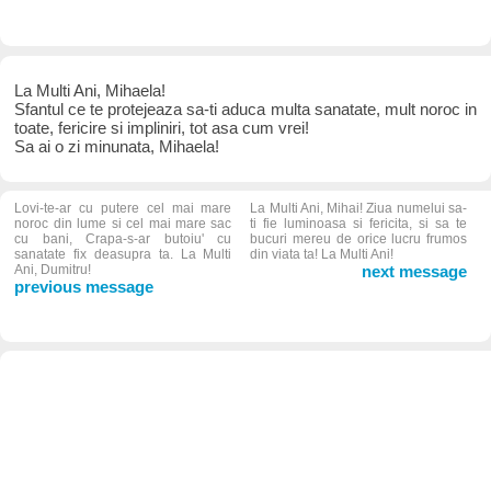
La Multi Ani, Mihaela!
Sfantul ce te protejeaza sa-ti aduca multa sanatate, mult noroc in
toate, fericire si impliniri, tot asa cum vrei!
Sa ai o zi minunata, Mihaela!
Lovi-te-ar cu putere cel mai mare
La Multi Ani, Mihai! Ziua numelui sa-
noroc din lume si cel mai mare sac
ti fie luminoasa si fericita, si sa te
cu bani, Crapa-s-ar butoiu' cu
bucuri mereu de orice lucru frumos
sanatate fix deasupra ta. La Multi
din viata ta! La Multi Ani!
Ani, Dumitru!
next message
previous message