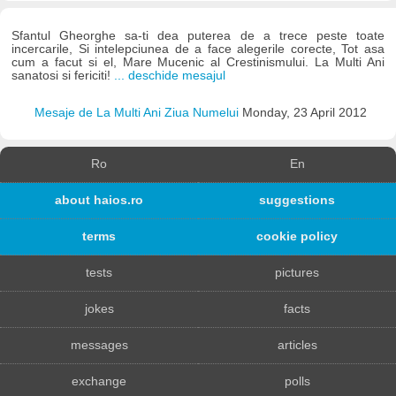
Sfantul Gheorghe sa-ti dea puterea de a trece peste toate
incercarile, Si intelepciunea de a face alegerile corecte, Tot asa
cum a facut si el, Mare Mucenic al Crestinismului. La Multi Ani
sanatosi si fericiti!
... deschide mesajul
Mesaje de La Multi Ani Ziua Numelui
Monday, 23 April 2012
Ro
En
about haios.ro
suggestions
terms
cookie policy
tests
pictures
jokes
facts
messages
articles
exchange
polls