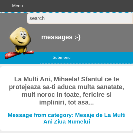
Menu
messages :-)
Submenu
La Multi Ani, Mihaela! Sfantul ce te
protejeaza sa-ti aduca multa sanatate,
mult noroc in toate, fericire si
impliniri, tot asa...
Message from category: Mesaje de La Multi
Ani Ziua Numelui