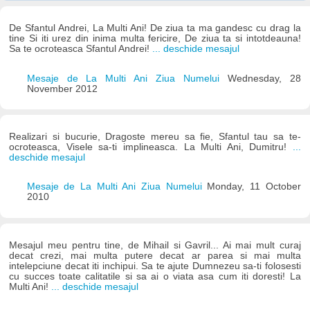
De Sfantul Andrei, La Multi Ani! De ziua ta ma gandesc cu drag la
tine Si iti urez din inima multa fericire, De ziua ta si intotdeauna!
Sa te ocroteasca Sfantul Andrei!
... deschide mesajul
Mesaje de La Multi Ani Ziua Numelui
Wednesday, 28
November 2012
Realizari si bucurie, Dragoste mereu sa fie, Sfantul tau sa te-
ocroteasca, Visele sa-ti implineasca. La Multi Ani, Dumitru!
...
deschide mesajul
Mesaje de La Multi Ani Ziua Numelui
Monday, 11 October
2010
Mesajul meu pentru tine, de Mihail si Gavril... Ai mai mult curaj
decat crezi, mai multa putere decat ar parea si mai multa
intelepciune decat iti inchipui. Sa te ajute Dumnezeu sa-ti folosesti
cu succes toate calitatile si sa ai o viata asa cum iti doresti! La
Multi Ani!
... deschide mesajul