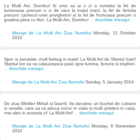
La Multi Ani, Dumitru! Iti urez sa ai o zi a numelui la fel de
luminoasa precum o zi de vara la malul marii, la fel de fericita
precum cantecul unei privighetori si la fel de frumoasa precum o
gradina plina cu flori. La Multi Ani, Dumitru!
... deschide mesajul
Mesaje de La Multi Ani Ziua Numelui
Monday, 11 October
2010
Spor si sanatate, mult belsug in toate! La Multi Ani de Sfantul Ioan!
Sfantul Ion sa va calauzeasca pasii spre lumina, fericire si impliniri.
... deschide mesajul
Mesaje de La Multi Ani Ziua Numelui
Sunday, 5 January 2014
De ziua Sfintilor Mihail si Gavriil, Va daruiesc un buchet de culoare
si veselie, care sa va aduca noroc in viata si multi prieteni in casa,
mai ales in aceasta zi! La Multi Ani!
... deschide mesajul
Mesaje de La Multi Ani Ziua Numelui
Monday, 8 November
2010