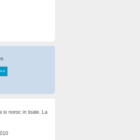
es
 si noroc in toate. La
2010