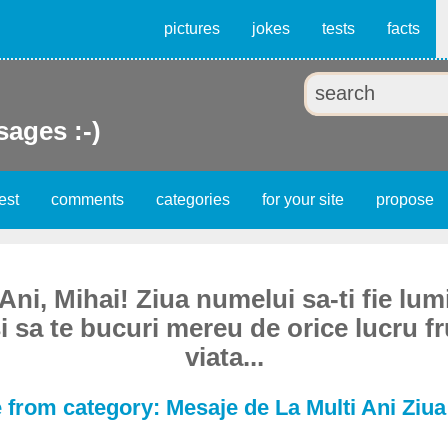
pictures
jokes
tests
facts
ages :-)
est
comments
categories
for your site
propose
 Ani, Mihai! Ziua numelui sa-ti fie lum
 si sa te bucuri mereu de orice lucru 
viata...
from category: Mesaje de La Multi Ani Ziu