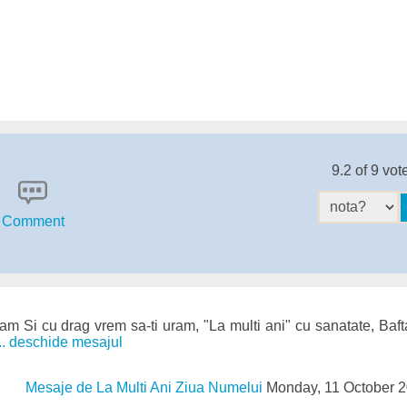
9.2 of 9 vot
Comment
am Si cu drag vrem sa-ti uram, "La multi ani" cu sanatate, Bafta
... deschide mesajul
Mesaje de La Multi Ani Ziua Numelui
Monday, 11 October 