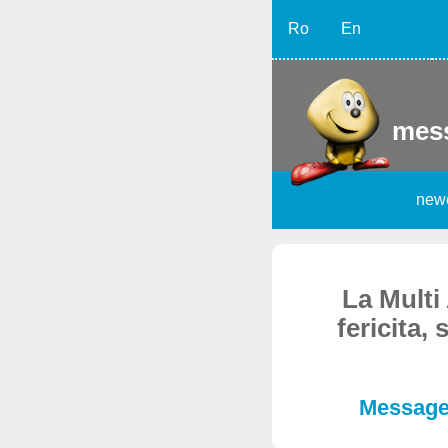
Ro
En
mess
new
La Multi
fericita,
Message 