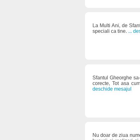
La Multi Ani, de Sfant
speciali ca tine.
... d
Sfantul Gheorghe sa-t
corecte, Tot asa cum
deschide mesajul
Nu doar de ziua numelu