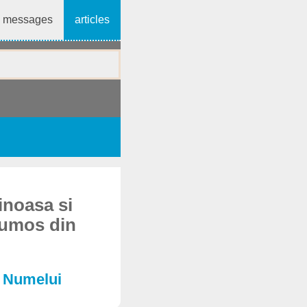
messages
articles
inoasa si
frumos din
a Numelui