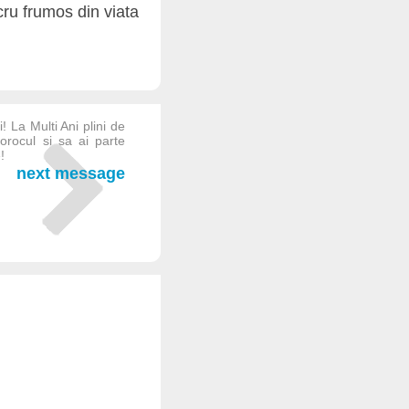
ucru frumos din viata
! La Multi Ani plini de
norocul si sa ai parte
!
next message