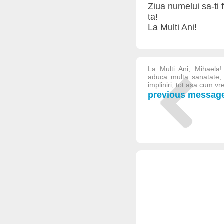
Ziua numelui sa-ti f
ta!
La Multi Ani!
La Multi Ani, Mihaela!
aduca multa sanatate, m
impliniri, tot asa cum vr
previous messag