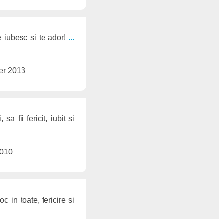
e iubesc si te ador!
...
er 2013
 fii fericit, iubit si
2010
 in toate, fericire si