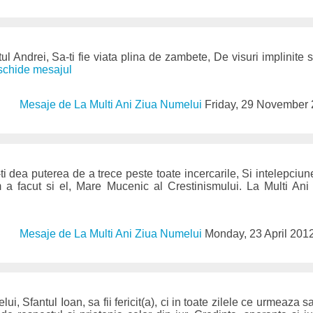
ul Andrei, Sa-ti fie viata plina de zambete, De visuri implinite
eschide mesajul
Mesaje de La Multi Ani Ziua Numelui
Friday, 29 November
i dea puterea de a trece peste toate incercarile, Si intelepciun
 a facut si el, Mare Mucenic al Crestinismului. La Multi Ani s
Mesaje de La Multi Ani Ziua Numelui
Monday, 23 April 201
i, Sfantul Ioan, sa fii fericit(a), ci in toate zilele ce urmeaza s