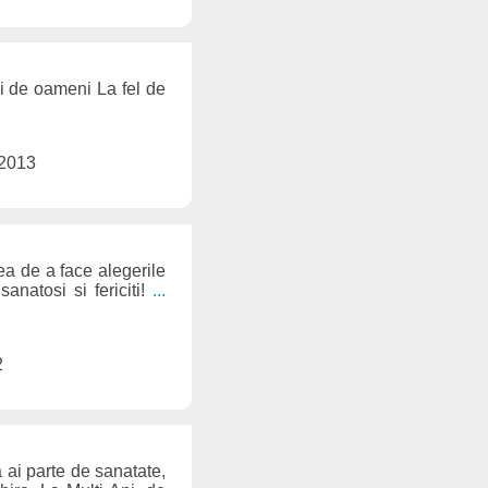
 si de oameni La fel de
 2013
ea de a face alegerile
anatosi si fericiti!
...
2
a ai parte de sanatate,