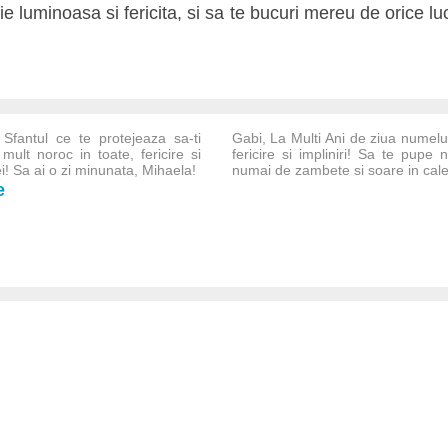
ie luminoasa si fericita, si sa te bucuri mereu de orice l
 Sfantul ce te protejeaza sa-ti
Gabi, La Multi Ani de ziua numelui
ult noroc in toate, fericire si
fericire si impliniri! Sa te pupe 
ei! Sa ai o zi minunata, Mihaela!
numai de zambete si soare in cale
e