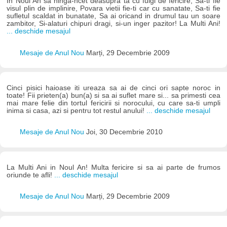
In Noul An sa ninga-ncet deasupra ta cu fulgi de fericire, Sa-ti fie
visul plin de implinire, Povara vietii fie-ti car cu sanatate, Sa-ti fie
sufletul scaldat in bunatate, Sa ai oricand in drumul tau un soare
zambitor, Si-alaturi chipuri dragi, si-un inger pazitor! La Multi Ani!
... deschide mesajul
Mesaje de Anul Nou
Marți, 29 Decembrie 2009
Cinci pisici haioase iti ureaza sa ai de cinci ori sapte noroc in
toate! Fii prieten(a) bun(a) si sa ai suflet mare si... sa primesti cea
mai mare felie din tortul fericirii si norocului, cu care sa-ti umpli
inima si casa, azi si pentru tot restul anului!
... deschide mesajul
Mesaje de Anul Nou
Joi, 30 Decembrie 2010
La Multi Ani in Noul An! Multa fericire si sa ai parte de frumos
oriunde te afli!
... deschide mesajul
Mesaje de Anul Nou
Marți, 29 Decembrie 2009