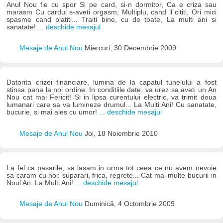
Anul Nou fie cu spor Si pe card, si-n dormitor, Ca e criza sau
marasm Cu cardul s-aveti orgasm; Multiplu, cand il cititi, Ori mici
spasme cand platiti... Traiti bine, cu de toate, La multi ani si
sanatate!
... deschide mesajul
Mesaje de Anul Nou
Miercuri, 30 Decembrie 2009
Datorita crizei financiare, lumina de la capatul tunelului a fost
stinsa pana la noi ordine. In conditiile date, va urez sa aveti un An
Nou cat mai Fericit! Si in lipsa curentului electric, va trimit doua
lumanari care sa va lumineze drumul... La Multi Ani! Cu sanatate,
bucurie, si mai ales cu umor!
... deschide mesajul
Mesaje de Anul Nou
Joi, 18 Noiembrie 2010
La fel ca pasarile, sa lasam in urma tot ceea ce nu avem nevoie
sa caram cu noi: suparari, frica, regrete... Cat mai multe bucurii in
Noul An. La Multi Ani!
... deschide mesajul
Mesaje de Anul Nou
Duminică, 4 Octombrie 2009