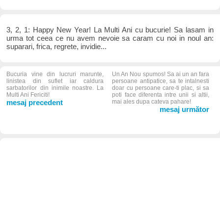
3, 2, 1: Happy New Year! La Multi Ani cu bucurie! Sa lasam in
urma tot ceea ce nu avem nevoie sa caram cu noi in noul an:
suparari, frica, regrete, invidie...
Bucuria vine din lucruri marunte,
Un An Nou spumos! Sa ai un an fara
linistea din suflet iar caldura
persoane antipatice, sa te intalnesti
sarbatorilor din inimile noastre. La
doar cu persoane care-ti plac, si sa
Multi Ani Fericiti!
poti face diferenta intre unii si altii,
mesaj precedent
mai ales dupa cateva pahare!
mesaj următor