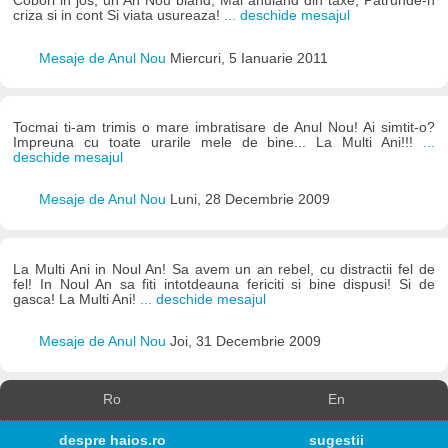
Cobori in jos, un An Nou bland, Mai anuland din taxe, Patrunde-n
criza si in cont Si viata usureaza!
... deschide mesajul
Mesaje de Anul Nou
Miercuri, 5 Ianuarie 2011
Tocmai ti-am trimis o mare imbratisare de Anul Nou! Ai simtit-o?
Impreuna cu toate urarile mele de bine... La Multi Ani!!!
...
deschide mesajul
Mesaje de Anul Nou
Luni, 28 Decembrie 2009
La Multi Ani in Noul An! Sa avem un an rebel, cu distractii fel de
fel! In Noul An sa fiti intotdeauna fericiti si bine dispusi! Si de
gasca! La Multi Ani!
... deschide mesajul
Mesaje de Anul Nou
Joi, 31 Decembrie 2009
Ro
En
despre haios.ro
sugestii