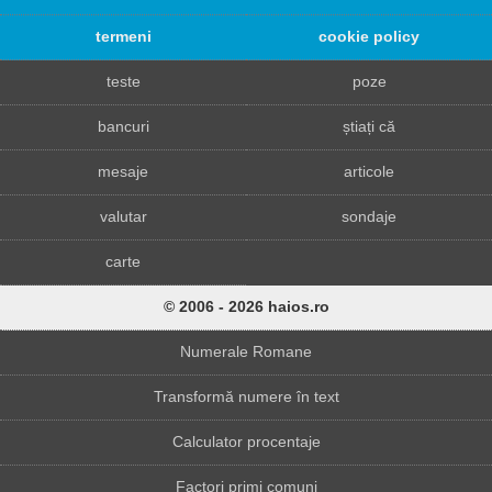
termeni
cookie policy
teste
poze
bancuri
știați că
mesaje
articole
valutar
sondaje
carte
© 2006 - 2026 haios.ro
Numerale Romane
Transformă numere în text
Calculator procentaje
Factori primi comuni