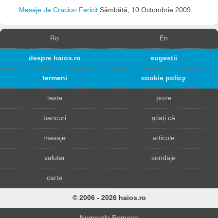
Mesaje de Craciun Fericit
Sâmbătă, 10 Octombrie 2009
Ro
En
despre haios.ro
sugestii
termeni
cookie policy
teste
poze
bancuri
știați că
mesaje
articole
valutar
sondaje
carte
© 2006 - 2026 haios.ro
Numerale Romane