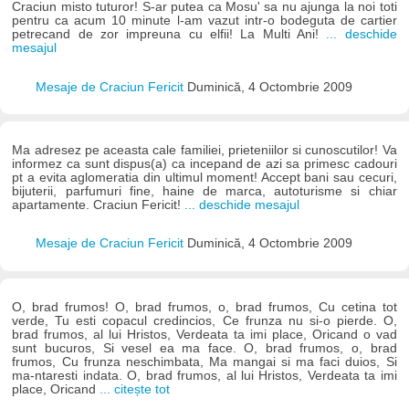
Craciun misto tuturor! S-ar putea ca Mosu' sa nu ajunga la noi toti
pentru ca acum 10 minute l-am vazut intr-o bodeguta de cartier
petrecand de zor impreuna cu elfii! La Multi Ani!
... deschide
mesajul
Mesaje de Craciun Fericit
Duminică, 4 Octombrie 2009
Ma adresez pe aceasta cale familiei, prieteniilor si cunoscutilor! Va
informez ca sunt dispus(a) ca incepand de azi sa primesc cadouri
pt a evita aglomeratia din ultimul moment! Accept bani sau cecuri,
bijuterii, parfumuri fine, haine de marca, autoturisme si chiar
apartamente. Craciun Fericit!
... deschide mesajul
Mesaje de Craciun Fericit
Duminică, 4 Octombrie 2009
O, brad frumos! O, brad frumos, o, brad frumos, Cu cetina tot
verde, Tu esti copacul credincios, Ce frunza nu si-o pierde. O,
brad frumos, al lui Hristos, Verdeata ta imi place, Oricand o vad
sunt bucuros, Si vesel ea ma face. O, brad frumos, o, brad
frumos, Cu frunza neschimbata, Ma mangai si ma faci duios, Si
ma-ntaresti indata. O, brad frumos, al lui Hristos, Verdeata ta imi
place, Oricand
... citește tot