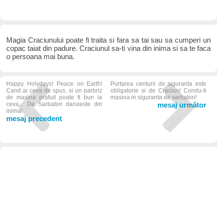
Magia Craciunului poate fi traita si fara sa tai sau sa cumperi un
copac taiat din padure. Craciunul sa-ti vina din inima si sa te faca
o persoana mai buna.
Happy Holydays! Peace on Earth!
Purtarea centurii de siguranta este
Cand ai ceva de spus, si un parbriz
obligatorie si de Craciun! Condu-ti
de masina prafuit poate fi bun la
masina in siguranta de sarbatori!
ceva... De Sarbatori daruieste din
mesaj următor
inima!
mesaj precedent