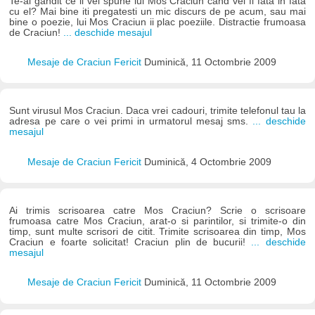
Te-ai gandit ce ii vei spune lui Mos Craciun cand vei fi fata in fata
cu el? Mai bine iti pregatesti un mic discurs de pe acum, sau mai
bine o poezie, lui Mos Craciun ii plac poeziile. Distractie frumoasa
de Craciun!
... deschide mesajul
Mesaje de Craciun Fericit
Duminică, 11 Octombrie 2009
Sunt virusul Mos Craciun. Daca vrei cadouri, trimite telefonul tau la
adresa pe care o vei primi in urmatorul mesaj sms.
... deschide
mesajul
Mesaje de Craciun Fericit
Duminică, 4 Octombrie 2009
Ai trimis scrisoarea catre Mos Craciun? Scrie o scrisoare
frumoasa catre Mos Craciun, arat-o si parintilor, si trimite-o din
timp, sunt multe scrisori de citit. Trimite scrisoarea din timp, Mos
Craciun e foarte solicitat! Craciun plin de bucurii!
... deschide
mesajul
Mesaje de Craciun Fericit
Duminică, 11 Octombrie 2009