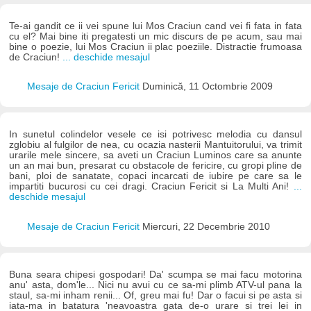
Te-ai gandit ce ii vei spune lui Mos Craciun cand vei fi fata in fata
cu el? Mai bine iti pregatesti un mic discurs de pe acum, sau mai
bine o poezie, lui Mos Craciun ii plac poeziile. Distractie frumoasa
de Craciun!
... deschide mesajul
Mesaje de Craciun Fericit
Duminică, 11 Octombrie 2009
In sunetul colindelor vesele ce isi potrivesc melodia cu dansul
zglobiu al fulgilor de nea, cu ocazia nasterii Mantuitorului, va trimit
urarile mele sincere, sa aveti un Craciun Luminos care sa anunte
un an mai bun, presarat cu obstacole de fericire, cu gropi pline de
bani, ploi de sanatate, copaci incarcati de iubire pe care sa le
impartiti bucurosi cu cei dragi. Craciun Fericit si La Multi Ani!
...
deschide mesajul
Mesaje de Craciun Fericit
Miercuri, 22 Decembrie 2010
Buna seara chipesi gospodari! Da' scumpa se mai facu motorina
anu' asta, dom'le... Nici nu avui cu ce sa-mi plimb ATV-ul pana la
staul, sa-mi inham renii... Of, greu mai fu! Dar o facui si pe asta si
iata-ma in batatura 'neavoastra gata de-o urare si trei lei in