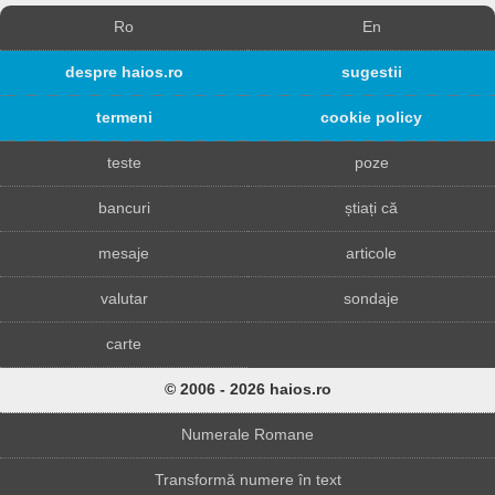
Ro
En
despre haios.ro
sugestii
termeni
cookie policy
teste
poze
bancuri
știați că
mesaje
articole
valutar
sondaje
carte
© 2006 - 2026 haios.ro
Numerale Romane
Transformă numere în text