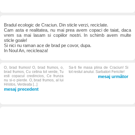
Bradul ecologic de Craciun. Din sticle verzi, reciclate.
Cam asta e realitatea, nu mai prea avem copaci de taiat, daca
vrem sa mai lasam si copiilor nostri. In schimb avem multe
sticle goale!
Si nici nu raman ace de brad pe covor, dupa.
In Noul An, recicleaza!
O, brad frumos! O, brad frumos, o,
Sa-ti fie masa plina de Craciun! Si
brad frumos, Cu cetina tot verde, Tu
tot restul anului. Sarbatori Fericite!
esti copacul credincios, Ce frunza
mesaj următor
nu si-o pierde. O, brad frumos, al lui
Hristos, Verdeata [...]
mesaj precedent