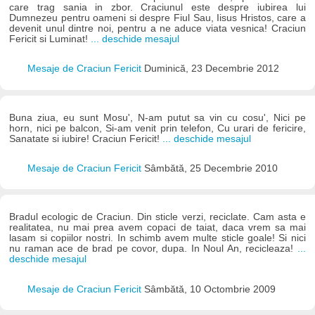
care trag sania in zbor. Craciunul este despre iubirea lui
Dumnezeu pentru oameni si despre Fiul Sau, Iisus Hristos, care a
devenit unul dintre noi, pentru a ne aduce viata vesnica! Craciun
Fericit si Luminat!
... deschide mesajul
Mesaje de Craciun Fericit
Duminică, 23 Decembrie 2012
Buna ziua, eu sunt Mosu', N-am putut sa vin cu cosu', Nici pe
horn, nici pe balcon, Si-am venit prin telefon, Cu urari de fericire,
Sanatate si iubire! Craciun Fericit!
... deschide mesajul
Mesaje de Craciun Fericit
Sâmbătă, 25 Decembrie 2010
Bradul ecologic de Craciun. Din sticle verzi, reciclate. Cam asta e
realitatea, nu mai prea avem copaci de taiat, daca vrem sa mai
lasam si copiilor nostri. In schimb avem multe sticle goale! Si nici
nu raman ace de brad pe covor, dupa. In Noul An, recicleaza!
...
deschide mesajul
Mesaje de Craciun Fericit
Sâmbătă, 10 Octombrie 2009