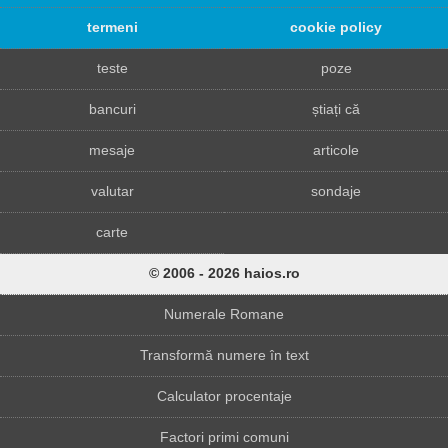
termeni
cookie policy
teste
poze
bancuri
știați că
mesaje
articole
valutar
sondaje
carte
© 2006 - 2026 haios.ro
Numerale Romane
Transformă numere în text
Calculator procentaje
Factori primi comuni