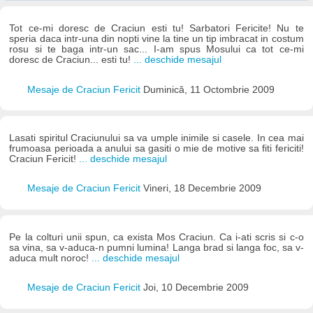
Tot ce-mi doresc de Craciun esti tu! Sarbatori Fericite! Nu te
speria daca intr-una din nopti vine la tine un tip imbracat in costum
rosu si te baga intr-un sac... I-am spus Mosului ca tot ce-mi
doresc de Craciun... esti tu!
... deschide mesajul
Mesaje de Craciun Fericit
Duminică, 11 Octombrie 2009
Lasati spiritul Craciunului sa va umple inimile si casele. In cea mai
frumoasa perioada a anului sa gasiti o mie de motive sa fiti fericiti!
Craciun Fericit!
... deschide mesajul
Mesaje de Craciun Fericit
Vineri, 18 Decembrie 2009
Pe la colturi unii spun, ca exista Mos Craciun. Ca i-ati scris si c-o
sa vina, sa v-aduca-n pumni lumina! Langa brad si langa foc, sa v-
aduca mult noroc!
... deschide mesajul
Mesaje de Craciun Fericit
Joi, 10 Decembrie 2009