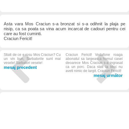
Asta vara Mos Craciun s-a bronzat si s-a odihnit la plaja pe
nisip, ca sa poata sa vina acum incarcat de cadouri pentru cei
care au fost cuminti.
Craciun Fericit!
Stiati de ce e rosu Mos Craciun? Cu
Craciun Fericit! Vodafone roaga
un vin bun, Sarbatorile sunt mai
abonatul sa largeasca hornul casei
vesele! Sarbatori vesele!
deoarece Mos Craciun s-a ingrasat
mesaj precedent
ca un porc. Daca stati la bloc nu
aveti nimic de largit. Craciun Fericit!
mesaj următor