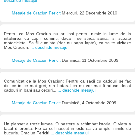
deschide mesajul
Mesaje de Craciun Fericit
Miercuri, 22 Decembrie 2010
Pentru ca Mos Craciun nu ar lipsi pentru nimic in lume de la
intalnirea cu copiii cuminti, daca i se strica sania, isi scoate
motocicleta. Sa fii cuminte (dar nu papa lapte), ca sa te viziteze
Mos Craciun.
... deschide mesajul
Mesaje de Craciun Fericit
Duminică, 11 Octombrie 2009
Comunicat de la Mos Craciun: Pentru ca sacii cu cadouri se fac
din ce in ce mai grei, s-a hotarat ca nu vor mai fi aduse decat
cadouri in bani sau cecuri...
... deschide mesajul
Mesaje de Craciun Fericit
Duminică, 4 Octombrie 2009
Un planset a trezit lumea. O nastere a schimbat istoria. O viata a
facut diferenta. Fie ca cel nascut in iesle sa va umple inimile de
bucurie. Craciun Fericit!
... deschide mesajul