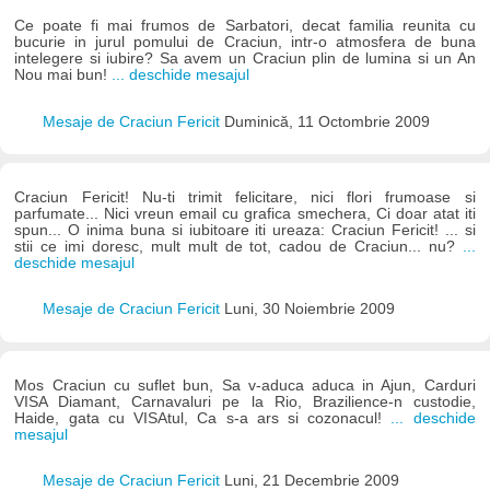
Ce poate fi mai frumos de Sarbatori, decat familia reunita cu
bucurie in jurul pomului de Craciun, intr-o atmosfera de buna
intelegere si iubire? Sa avem un Craciun plin de lumina si un An
Nou mai bun!
... deschide mesajul
Mesaje de Craciun Fericit
Duminică, 11 Octombrie 2009
Craciun Fericit! Nu-ti trimit felicitare, nici flori frumoase si
parfumate... Nici vreun email cu grafica smechera, Ci doar atat iti
spun... O inima buna si iubitoare iti ureaza: Craciun Fericit! ... si
stii ce imi doresc, mult mult de tot, cadou de Craciun... nu?
...
deschide mesajul
Mesaje de Craciun Fericit
Luni, 30 Noiembrie 2009
Mos Craciun cu suflet bun, Sa v-aduca aduca in Ajun, Carduri
VISA Diamant, Carnavaluri pe la Rio, Brazilience-n custodie,
Haide, gata cu VISAtul, Ca s-a ars si cozonacul!
... deschide
mesajul
Mesaje de Craciun Fericit
Luni, 21 Decembrie 2009