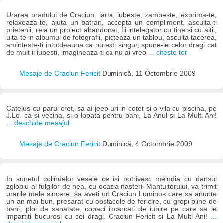
Urarea bradului de Craciun: iarta, iubeste, zambeste, exprima-te,
relaxeaza-te, ajuta un batran, accepta un compliment, asculta-ti
prietenii, reia un proiect abandonat, fii intelegator cu tine si cu altii,
uita-te in albumul de fotografii, picteaza un tablou, asculta tacerea,
aminteste-ti intotdeauna ca nu esti singur, spune-le celor dragi cat
de mult ii iubesti, imagineaza-ti ca nu ai vreo
... citește tot
Mesaje de Craciun Fericit
Duminică, 11 Octombrie 2009
Catelus cu parul cret, sa ai jeep-uri in cotet si o vila cu piscina, pe
J.Lo. ca si vecina, si-o lopata pentru bani, La Anul si La Multi Ani!
... deschide mesajul
Mesaje de Craciun Fericit
Duminică, 4 Octombrie 2009
In sunetul colindelor vesele ce isi potrivesc melodia cu dansul
zglobiu al fulgilor de nea, cu ocazia nasterii Mantuitorului, va trimit
urarile mele sincere, sa aveti un Craciun Luminos care sa anunte
un an mai bun, presarat cu obstacole de fericire, cu gropi pline de
bani, ploi de sanatate, copaci incarcati de iubire pe care sa le
impartiti bucurosi cu cei dragi. Craciun Fericit si La Multi Ani!
...