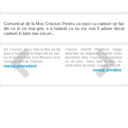
Comunicat de la Mos Craciun: Pentru ca sacii cu cadouri se fac
din ce in ce mai grei, s-a hotarat ca nu vor mai fi aduse decat
cadouri in bani sau cecuri...
De Craciun, daca vine la tine un tip
Craciun Fericit! Vodafone roaga
gras si barbos si te baga intr-un sac,
abonatul sa largeasca hornul casei
nu te speria! I-am scris Mosului ca te
deoarece Mos Craciun s-a ingrasat
vreau pe tine de Craciun!
ca un porc. Daca stati la bloc nu
mesaj precedent
aveti nimic de largit. Craciun Fericit!
mesaj următor