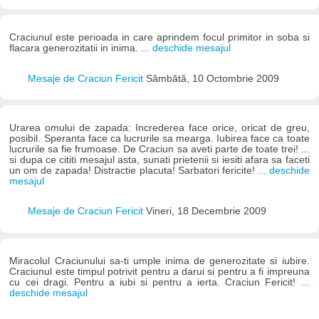
Craciunul este perioada in care aprindem focul primitor in soba si
flacara generozitatii in inima.
... deschide mesajul
Mesaje de Craciun Fericit
Sâmbătă, 10 Octombrie 2009
Urarea omului de zapada: Increderea face orice, oricat de greu,
posibil. Speranta face ca lucrurile sa mearga. Iubirea face ca toate
lucrurile sa fie frumoase. De Craciun sa aveti parte de toate trei! ...
si dupa ce cititi mesajul asta, sunati prietenii si iesiti afara sa faceti
un om de zapada! Distractie placuta! Sarbatori fericite!
... deschide
mesajul
Mesaje de Craciun Fericit
Vineri, 18 Decembrie 2009
Miracolul Craciunului sa-ti umple inima de generozitate si iubire.
Craciunul este timpul potrivit pentru a darui si pentru a fi impreuna
cu cei dragi. Pentru a iubi si pentru a ierta. Craciun Fericit!
...
deschide mesajul