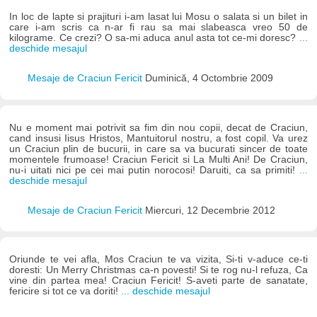
In loc de lapte si prajituri i-am lasat lui Mosu o salata si un bilet in
care i-am scris ca n-ar fi rau sa mai slabeasca vreo 50 de
kilograme. Ce crezi? O sa-mi aduca anul asta tot ce-mi doresc?
...
deschide mesajul
Mesaje de Craciun Fericit
Duminică, 4 Octombrie 2009
Nu e moment mai potrivit sa fim din nou copii, decat de Craciun,
cand insusi Iisus Hristos, Mantuitorul nostru, a fost copil. Va urez
un Craciun plin de bucurii, in care sa va bucurati sincer de toate
momentele frumoase! Craciun Fericit si La Multi Ani! De Craciun,
nu-i uitati nici pe cei mai putin norocosi! Daruiti, ca sa primiti!
...
deschide mesajul
Mesaje de Craciun Fericit
Miercuri, 12 Decembrie 2012
Oriunde te vei afla, Mos Craciun te va vizita, Si-ti v-aduce ce-ti
doresti: Un Merry Christmas ca-n povesti! Si te rog nu-l refuza, Ca
vine din partea mea! Craciun Fericit! S-aveti parte de sanatate,
fericire si tot ce va doriti!
... deschide mesajul