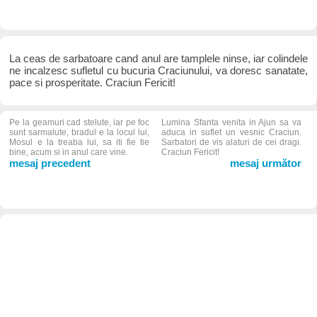
La ceas de sarbatoare cand anul are tamplele ninse, iar colindele
ne incalzesc sufletul cu bucuria Craciunului, va doresc sanatate,
pace si prosperitate. Craciun Fericit!
Pe la geamuri cad stelute, iar pe foc
Lumina Sfanta venita in Ajun sa va
sunt sarmalute, bradul e la locul lui,
aduca in suflet un vesnic Craciun.
Mosul e la treaba lui, sa iti fie tie
Sarbatori de vis alaturi de cei dragi.
bine, acum si in anul care vine.
Craciun Fericit!
mesaj precedent
mesaj următor