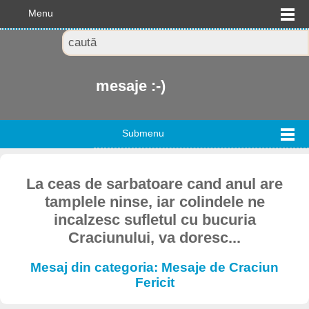
Menu
mesaje :-)
Submenu
La ceas de sarbatoare cand anul are
tamplele ninse, iar colindele ne
incalzesc sufletul cu bucuria
Craciunului, va doresc...
Mesaj din categoria: Mesaje de Craciun
Fericit