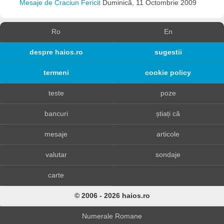
Mesaje de Craciun Fericit
Duminică, 11 Octombrie 2009
Ro
En
despre haios.ro
sugestii
termeni
cookie policy
teste
poze
bancuri
știați că
mesaje
articole
valutar
sondaje
carte
© 2006 - 2026 haios.ro
Numerale Romane