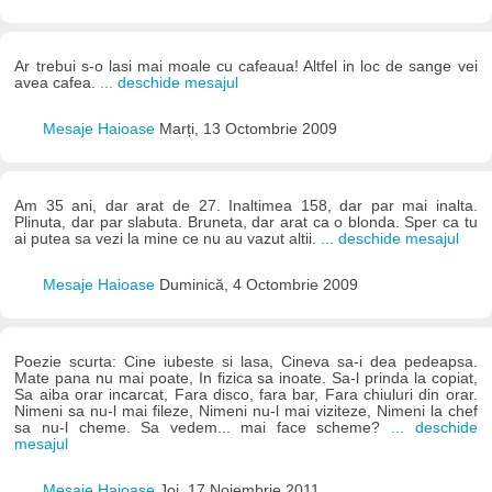
Ar trebui s-o lasi mai moale cu cafeaua! Altfel in loc de sange vei
avea cafea.
... deschide mesajul
Mesaje Haioase
Marți, 13 Octombrie 2009
Am 35 ani, dar arat de 27. Inaltimea 158, dar par mai inalta.
Plinuta, dar par slabuta. Bruneta, dar arat ca o blonda. Sper ca tu
ai putea sa vezi la mine ce nu au vazut altii.
... deschide mesajul
Mesaje Haioase
Duminică, 4 Octombrie 2009
Poezie scurta: Cine iubeste si lasa, Cineva sa-i dea pedeapsa.
Mate pana nu mai poate, In fizica sa inoate. Sa-l prinda la copiat,
Sa aiba orar incarcat, Fara disco, fara bar, Fara chiuluri din orar.
Nimeni sa nu-l mai fileze, Nimeni nu-l mai viziteze, Nimeni la chef
sa nu-l cheme. Sa vedem... mai face scheme?
... deschide
mesajul
Mesaje Haioase
Joi, 17 Noiembrie 2011