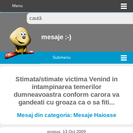
Menu
mesaje :-)
Submenu
Stimata/stimate victima Venind in
intampinarea temerilor
dumneavoastra conform carora va
gandeati cu groaza ca o sa fiti...
Mesaj din categoria: Mesaje Haioase
propus: 13 Oct 2009