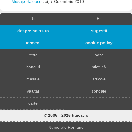
Mesaje Haioase
Joi, 7 Octombrie 2010
Ro
En
despre haios.ro
sugestii
termeni
cookie policy
teste
poze
bancuri
știați că
mesaje
articole
valutar
sondaje
carte
© 2006 - 2026 haios.ro
Numerale Romane