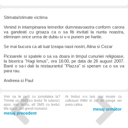
Stimata/stimate victima
Venind in intampinarea temerilor dumneavoastra conform carora
va gandeati cu groaza ca o sa fiti invitati la nunta noastra,
eliminam orice urma de dubiu si v-o punem pe hartie.
Se mai bucura ca ati luat tzeapa nasii nostri, Alina si Cezar
Picioarele si spatele o sa va doara in timpul cununiei religioase,
la biserica "Hagi Ienus", ora 16:00, pe data de 26 august 2007.
Banii o sa-i dati la restaurantul "Plazza" si speram ca o sa va
para rau.
Andreea si Paul
Vrei sa te certi cu jumatatea ta?
Ar trebui s-o lasi mai moale cu
Trimite un SMS cu textul Te iubesc!,
cafeaua! Altfel in loc de sange vei
apoi, mai tarziu, alt SMS cu textul:
avea cafea.
Ma scuzi, am gresit numarul.
mesaj următor
mesaj precedent