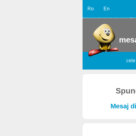
Ro
En
mesa
cele
Spune
Mesaj di