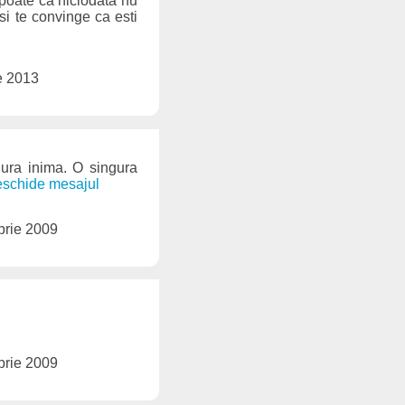
 poate ca niciodata nu
 si te convinge ca esti
e 2013
ura inima. O singura
deschide mesajul
brie 2009
brie 2009