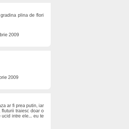
gradina plina de flori
brie 2009
brie 2009
a ar fi prea putin, iar
luturii traiesc doar o
 ucid intre ele... eu te