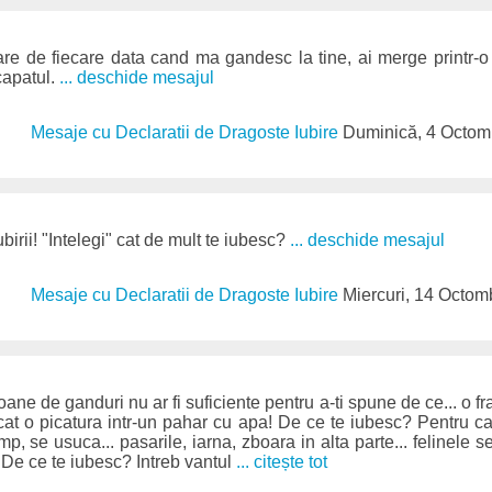
re de fiecare data cand ma gandesc la tine, ai merge printr-o 
capatul.
... deschide mesajul
Mesaje cu Declaratii de Dragoste Iubire
Duminică, 4 Octom
ubirii! "Intelegi" cat de mult te iubesc?
... deschide mesajul
Mesaje cu Declaratii de Dragoste Iubire
Miercuri, 14 Octom
ane de ganduri nu ar fi suficiente pentru a-ti spune de ce... o fraz
cat o picatura intr-un pahar cu apa! De ce te iubesc? Pentru ca f
timp, se usuca... pasarile, iarna, zboara in alta parte... felinele se
! De ce te iubesc? Intreb vantul
... citește tot