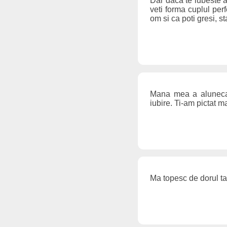
Dar daca te iubeste a
veti forma cuplul perf
om si ca poti gresi, st
Mana mea a alunecat
iubire. Ti-am pictat 
Ma topesc de dorul tau