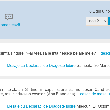
8.1 din 8 no
omentează
 simta singure. N-ar vrea sa le intalneasca pe ale mele?
... des
Mesaje cu Declaratii de Dragoste Iubire
Sâmbătă, 20 Marti
mi-te-alaturi Si tine-mi capul strans sa nu tresar Cand s
e, rasucindu-se-n cosmar; (Ana Blandiana)
... deschide mesaju
Mesaje cu Declaratii de Dragoste Iubire
Miercuri, 14 Octom