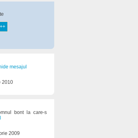
te
chide mesajul
e 2010
omnul bont la care-s
l
brie 2009