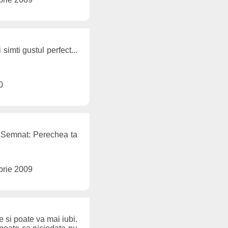
simti gustul perfect...
0
re Semnat: Perechea ta
brie 2009
e si poate va mai iubi.