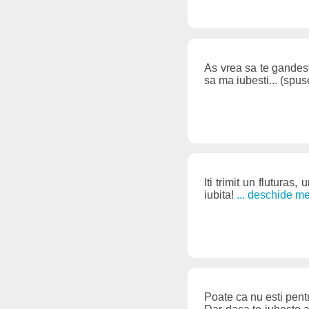
As vrea sa te gandesti
sa ma iubesti... (spu
Iti trimit un flutura
iubita!
... deschide m
Poate ca nu esti pentr