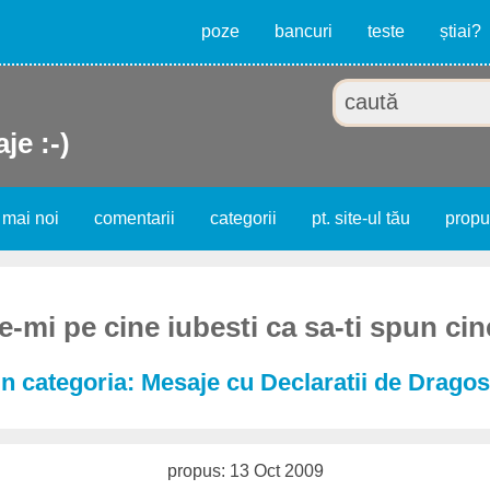
poze
bancuri
teste
știai?
je :-)
 mai noi
comentarii
categorii
pt. site-ul tău
prop
-mi pe cine iubesti ca sa-ti spun cine
n categoria: Mesaje cu Declaratii de Dragos
propus: 13 Oct 2009