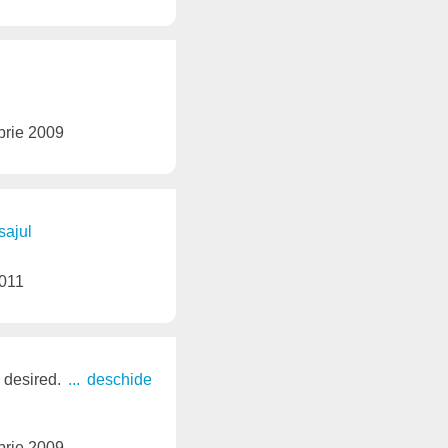
brie 2009
sajul
2011
y desired.
... deschide
brie 2009