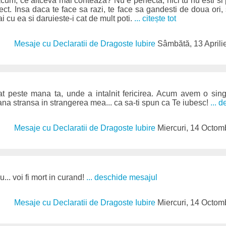
cum, ce altceva mai conteaza? Nu e perfecta, nici tu nu esti si
ect. Insa daca te face sa razi, te face sa gandesti de doua ori,
ai cu ea si daruieste-i cat de mult poti.
... citește tot
Mesaje cu Declaratii de Dragoste Iubire
Sâmbătă, 13 Aprili
 peste mana ta, unde a intalnit fericirea. Acum avem o sing
mana stransa in strangerea mea... ca sa-ti spun ca Te iubesc!
... 
Mesaje cu Declaratii de Dragoste Iubire
Miercuri, 14 Octom
... voi fi mort in curand!
... deschide mesajul
Mesaje cu Declaratii de Dragoste Iubire
Miercuri, 14 Octom