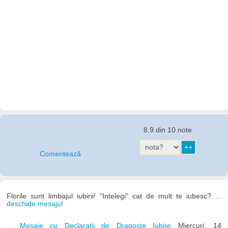
8.9 din 10 note
Comentează
Florile sunt limbajul iubirii! "Intelegi" cat de mult te iubesc?
...
deschide mesajul
Mesaje cu Declaratii de Dragoste Iubire
Miercuri, 14