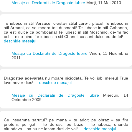
Mesaje cu Declaratii de Dragoste Iubire
Marți, 11 Mai 2010
Te iubesc in stil Versace, c-asta-i stilul care-ti place! Te iubesc in
stil Armani, ca sa moara toti dusmanii! Te iubesc in stil Gabanna,
ca esti dulce ca bomboana! Te iubesc in stil Moschino, de-mi fac
ochii, nino-nino! Te iubesc in stil Chanel, ca sunt dulce eu de fel!
...
deschide mesajul
Mesaje cu Declaratii de Dragoste Iubire
Vineri, 11 Noiembrie
2011
Dragostea adevarata nu moare niciodata. Te voi iubi mereu! True
love never dies!
... deschide mesajul
Mesaje cu Declaratii de Dragoste Iubire
Miercuri, 14
Octombrie 2009
Ce inseamna sarutul? pe mana = te ador; pe obraz = sa fim
prieteni; pe gat = te doresc; pe buze = te iubesc; oriunde
altundeva... sa nu ne lasam dusi de val!
... deschide mesajul