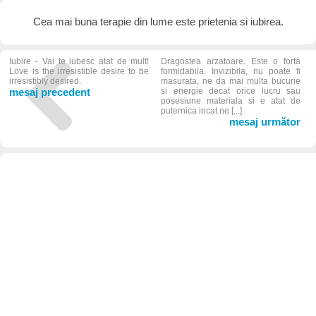
Cea mai buna terapie din lume este prietenia si iubirea.
Iubire - Vai te iubesc atat de mult!
Dragostea arzatoare. Este o forta
Love is the irresistible desire to be
formidabila. Invizibila, nu poate fi
irresistibly desired.
masurata, ne da mai multa bucurie
mesaj precedent
si energie decat orice lucru sau
posesiune materiala si e atat de
puternica incat ne [...]
mesaj următor