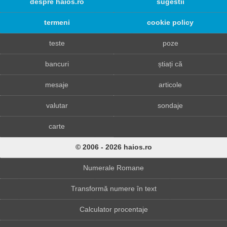
despre haios.ro
sugestii
termeni
cookie policy
teste
poze
bancuri
știați că
mesaje
articole
valutar
sondaje
carte
© 2006 - 2026 haios.ro
Numerale Romane
Transformă numere în text
Calculator procentaje