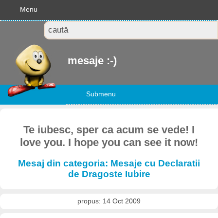
Menu
mesaje :-)
Submenu
Te iubesc, sper ca acum se vede! I
love you. I hope you can see it now!
Mesaj din categoria: Mesaje cu Declaratii
de Dragoste Iubire
propus: 14 Oct 2009