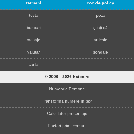
termeni
cookie policy
teste
poze
bancuri
știați că
mesaje
articole
valutar
sondaje
carte
© 2006 - 2026 haios.ro
Numerale Romane
Transformă numere în text
Calculator procentaje
Factori primi comuni