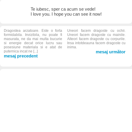
Te iubesc, sper ca acum se vede!
I love you. I hope you can see it now!
Dragostea arzatoare. Este o forta
Uneori facem dragoste cu ochii.
formidabila. Invizibila, nu poate fi
Uneori facem dragoste cu mainile.
masurata, ne da mai multa bucurie
Alteori facem dragoste cu corpurile.
si energie decat orice lucru sau
Insa intotdeauna facem dragoste cu
posesiune materiala si e atat de
inima.
puternica incat ne [...]
mesaj următor
mesaj precedent