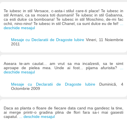
Te iubesc in stil Versace, c-asta-i stilul care-ti place! Te iubesc in
stil Armani, ca sa moara toti dusmanii! Te iubesc in stil Gabanna,
ca esti dulce ca bomboana! Te iubesc in stil Moschino, de-mi fac
ochii, nino-nino! Te iubesc in stil Chanel, ca sunt dulce eu de fel!
...
deschide mesajul
Mesaje cu Declaratii de Dragoste Iubire
Vineri, 11 Noiembrie
2011
Aseara te-am cautat... am vrut sa ma incalzesti, sa te simt
aproape de pielea mea. Unde ai fost... pijama afurisita?
...
deschide mesajul
Mesaje cu Declaratii de Dragoste Iubire
Duminică, 4
Octombrie 2009
Daca as planta o floare de fiecare data cand ma gandesc la tine,
ai merge printr-o gradina plina de flori fara sa-i mai gasesti
capatul.
... deschide mesajul