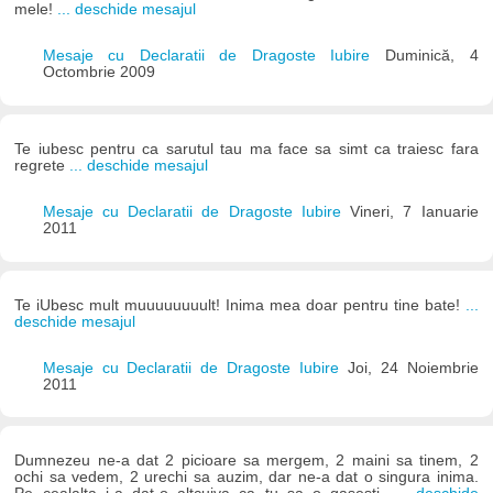
mele!
... deschide mesajul
Mesaje cu Declaratii de Dragoste Iubire
Duminică, 4
Octombrie 2009
Te iubesc pentru ca sarutul tau ma face sa simt ca traiesc fara
regrete
... deschide mesajul
Mesaje cu Declaratii de Dragoste Iubire
Vineri, 7 Ianuarie
2011
Te iUbesc mult muuuuuuuult! Inima mea doar pentru tine bate!
...
deschide mesajul
Mesaje cu Declaratii de Dragoste Iubire
Joi, 24 Noiembrie
2011
Dumnezeu ne-a dat 2 picioare sa mergem, 2 maini sa tinem, 2
ochi sa vedem, 2 urechi sa auzim, dar ne-a dat o singura inima.