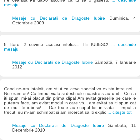
Pe cealalta i-a dat-o altcuiva ca tu sa o gasesti.
... deschide
mesajul
Mesaje cu Declaratii de Dragoste Iubire
Duminică, 4
Octombrie 2009
8 litere, 2 cuvinte acelasi inteles... TE IUBESC!
... deschide
mesajul
Mesaje cu Declaratii de Dragoste Iubire
Sâmbătă, 7 Ianuarie
2012
Cand ne-am intalnit, am stiut ca ceva special va exista intre noi...
Nu eram eu! Cu timpul viata si destinele noastre s-au unit... Ce sa
iti spun, mi-ai placut din prima clipa! Am evitat greselile pe care le
puteam face, am evitat modul in care vb... am evitat sa iti spun cat
de mult te iubesc! ... Dar toate au scopul lor in viata... timpul a
trecut, eu m-am schimbat si am incercat sa iti explic
... citește tot
Mesaje cu Declaratii de Dragoste Iubire
Sâmbătă, 11
Decembrie 2010