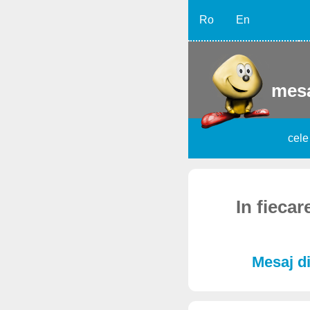
Ro
En
mesa
cele
In fiecar
Mesaj di