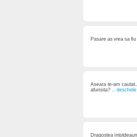
Pasare as vrea sa fiu 
Aseara te-am cautat..
afurisita?
... deschid
Dragostea intotdeaun