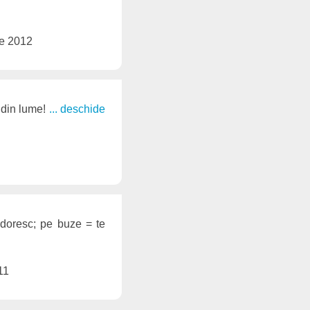
ie 2012
 din lume!
... deschide
 doresc; pe buze = te
11