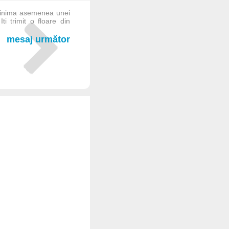
in inima asemenea unei
Iti trimit o floare din
mesaj următor