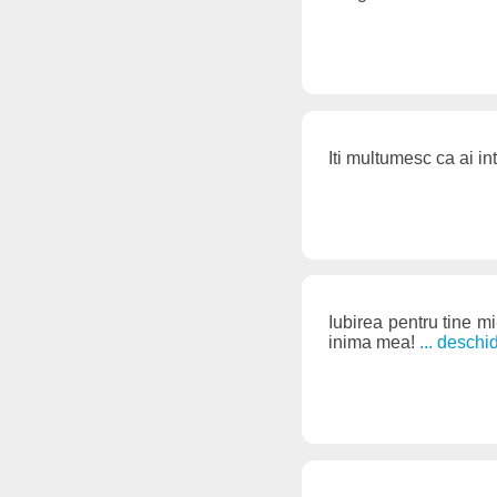
Iti multumesc ca ai in
Iubirea pentru tine mi-
inima mea!
... desch