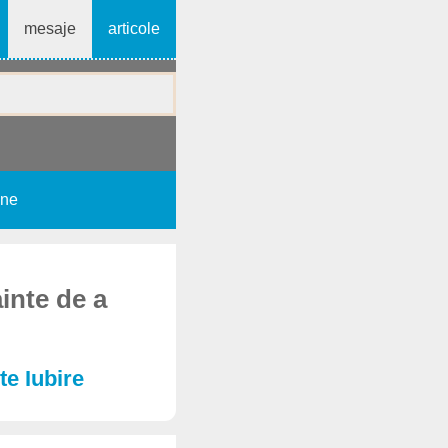
mesaje
articole
une
ainte de a
te Iubire