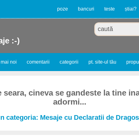
poze
bancuri
teste
știai?
je :-)
 mai noi
comentarii
categorii
pt. site-ul tău
prop
e seara, cineva se gandeste la tine in
adormi...
n categoria: Mesaje cu Declaratii de Dragos