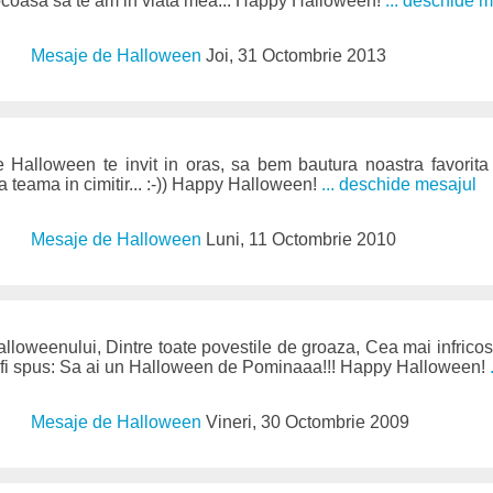
coasa sa te am in viata mea... Happy Halloween!
... deschide 
Mesaje de Halloween
Joi, 31 Octombrie 2013
 Halloween te invit in oras, sa bem bautura noastra favori
ra teama in cimitir... :-)) Happy Halloween!
... deschide mesajul
Mesaje de Halloween
Luni, 11 Octombrie 2010
alloweenului, Dintre toate povestile de groaza, Cea mai infricos
u-ti fi spus: Sa ai un Halloween de Pominaaa!!! Happy Halloween!
Mesaje de Halloween
Vineri, 30 Octombrie 2009