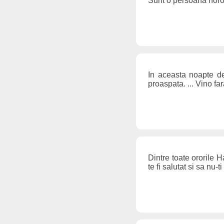
Sunt o persoana noro
In aceasta noapte de
proaspata. ... Vino fa
Dintre toate ororile H
te fi salutat si sa n