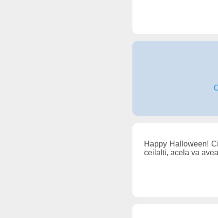
C
Happy Halloween! Cine 
ceilalti, acela va av