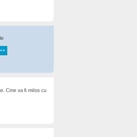
te
te. Cine va fi milos cu
l