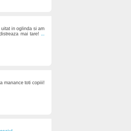
uitat in oglinda si am
distreaza mai tare!
...
a manance toti copiii!