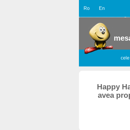
Ro
En
mesa
cele
Happy Hal
avea prop