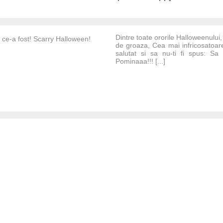
Dintre toate ororile Halloweenului,
 ce-a fost! Scarry Halloween!
de groaza, Cea mai infricosatoare 
salutat si sa nu-ti fi spus: S
Pominaaa!!! [...]