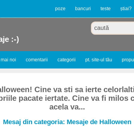
poze
bancuri
teste
știai?
je :-)
 mai noi
comentarii
categorii
pt. site-ul tău
prop
loween! Cine va sti sa ierte celorlalti
riile pacate iertate. Cine va fi milos cu
acela va...
Mesaj din categoria: Mesaje de Halloween