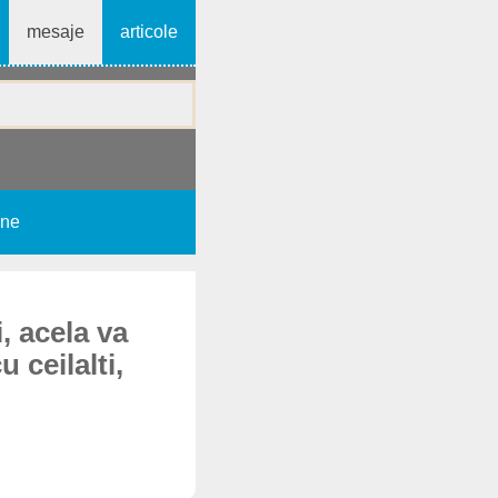
mesaje
articole
une
, acela va
 ceilalti,