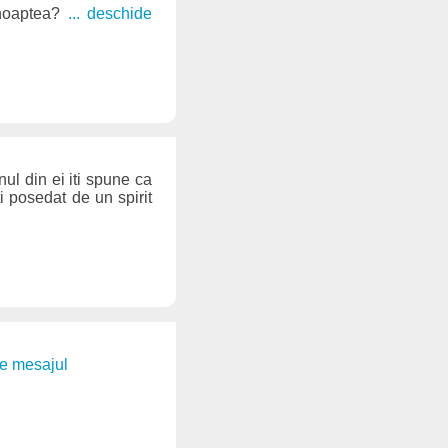
 noaptea?
... deschide
ul din ei iti spune ca
i posedat de un spirit
de mesajul