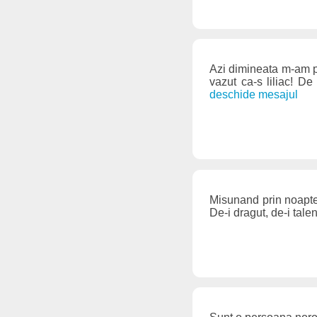
Azi dimineata m-am po
vazut ca-s liliac! D
deschide mesajul
Misunand prin noaptea
De-i dragut, de-i tale