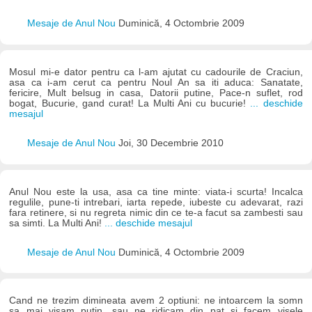
Mesaje de Anul Nou
Duminică, 4 Octombrie 2009
Mosul mi-e dator pentru ca l-am ajutat cu cadourile de Craciun,
asa ca i-am cerut ca pentru Noul An sa iti aduca: Sanatate,
fericire, Mult belsug in casa, Datorii putine, Pace-n suflet, rod
bogat, Bucurie, gand curat! La Multi Ani cu bucurie!
... deschide
mesajul
Mesaje de Anul Nou
Joi, 30 Decembrie 2010
Anul Nou este la usa, asa ca tine minte: viata-i scurta! Incalca
regulile, pune-ti intrebari, iarta repede, iubeste cu adevarat, razi
fara retinere, si nu regreta nimic din ce te-a facut sa zambesti sau
sa simti. La Multi Ani!
... deschide mesajul
Mesaje de Anul Nou
Duminică, 4 Octombrie 2009
Cand ne trezim dimineata avem 2 optiuni: ne intoarcem la somn
sa mai visam putin, sau ne ridicam din pat si facem visele