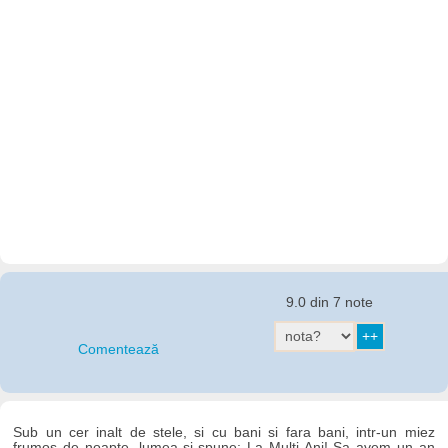
9.0 din 7 note
Comentează
Sub un cer inalt de stele, si cu bani si fara bani, intr-un miez
frumos de noapte, lumea-si spune: La Multi Ani! Sa avem un an