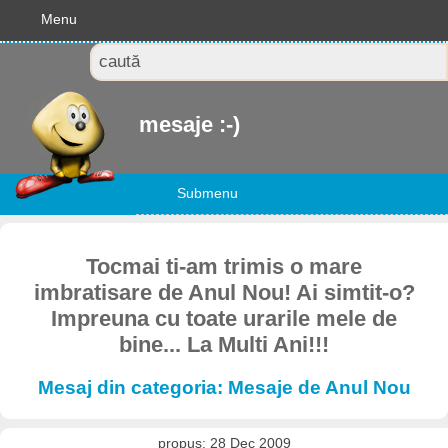
Menu
mesaje :-)
Submenu
Tocmai ti-am trimis o mare
imbratisare de Anul Nou! Ai simtit-o?
Impreuna cu toate urarile mele de
bine... La Multi Ani!!!
Mesaj din categoria: Mesaje de Anul Nou
propus: 28 Dec 2009