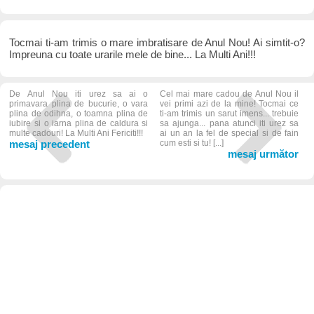
Tocmai ti-am trimis o mare imbratisare de Anul Nou! Ai simtit-o?
Impreuna cu toate urarile mele de bine... La Multi Ani!!!
De Anul Nou iti urez sa ai o
Cel mai mare cadou de Anul Nou il
primavara plina de bucurie, o vara
vei primi azi de la mine! Tocmai ce
plina de odihna, o toamna plina de
ti-am trimis un sarut imens... trebuie
iubire si o iarna plina de caldura si
sa ajunga... pana atunci iti urez sa
multe cadouri! La Multi Ani Fericiti!!!
ai un an la fel de special si de fain
mesaj precedent
cum esti si tu! [...]
mesaj următor