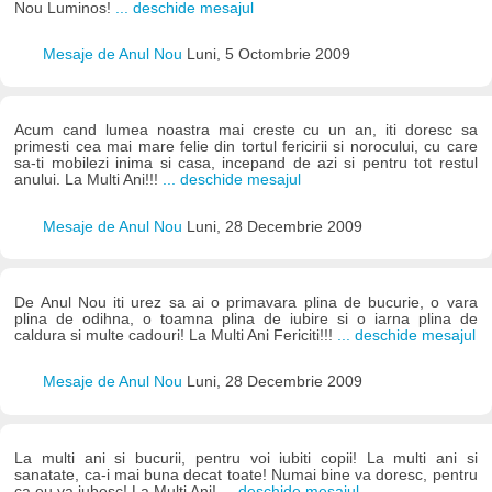
Nou Luminos!
... deschide mesajul
Mesaje de Anul Nou
Luni, 5 Octombrie 2009
Acum cand lumea noastra mai creste cu un an, iti doresc sa
primesti cea mai mare felie din tortul fericirii si norocului, cu care
sa-ti mobilezi inima si casa, incepand de azi si pentru tot restul
anului. La Multi Ani!!!
... deschide mesajul
Mesaje de Anul Nou
Luni, 28 Decembrie 2009
De Anul Nou iti urez sa ai o primavara plina de bucurie, o vara
plina de odihna, o toamna plina de iubire si o iarna plina de
caldura si multe cadouri! La Multi Ani Fericiti!!!
... deschide mesajul
Mesaje de Anul Nou
Luni, 28 Decembrie 2009
La multi ani si bucurii, pentru voi iubiti copii! La multi ani si
sanatate, ca-i mai buna decat toate! Numai bine va doresc, pentru
ca eu va iubesc! La Multi Ani!
... deschide mesajul