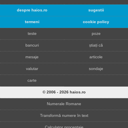
despre haios.ro
sugestii
termeni
cookie policy
teste
poze
bancuri
știați că
mesaje
articole
valutar
sondaje
carte
© 2006 - 2026 haios.ro
Numerale Romane
Transformă numere în text
Calculator procentaje