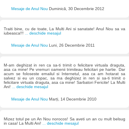
Mesaje de Anul Nou
Duminică, 30 Decembrie 2012
Traiti bine, cu de toate, La Multi Ani si sanatate! Anul Nou sa va
iubeasca!!!
... deschide mesajul
Mesaje de Anul Nou
Luni, 26 Decembrie 2011
M-am deghizat in ren ca sa-ti trimit o felicitare virtuala draguta,
asa ca mine! Pe vremuri oamenii trimiteau felicitari pe hartie. Dar
acum se foloseste emailul si Internetul, asa ca am hotarat sa
salvez si eu un copac, sa ma deghizez in ren si sa-ti trimit o
felicitare virtuala draguta, asa ca mine! Sarbatori Fericite! La Multi
Ani!
... deschide mesajul
Mesaje de Anul Nou
Marți, 14 Decembrie 2010
Mizez totul pe un An Nou norocos! Sa aveti un an cu mult belsug
in casa! La Multi Ani!
... deschide mesajul