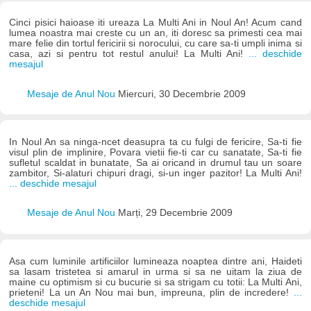
Cinci pisici haioase iti ureaza La Multi Ani in Noul An! Acum cand
lumea noastra mai creste cu un an, iti doresc sa primesti cea mai
mare felie din tortul fericirii si norocului, cu care sa-ti umpli inima si
casa, azi si pentru tot restul anului! La Multi Ani!
... deschide
mesajul
Mesaje de Anul Nou
Miercuri, 30 Decembrie 2009
In Noul An sa ninga-ncet deasupra ta cu fulgi de fericire, Sa-ti fie
visul plin de implinire, Povara vietii fie-ti car cu sanatate, Sa-ti fie
sufletul scaldat in bunatate, Sa ai oricand in drumul tau un soare
zambitor, Si-alaturi chipuri dragi, si-un inger pazitor! La Multi Ani!
... deschide mesajul
Mesaje de Anul Nou
Marți, 29 Decembrie 2009
Asa cum luminile artificiilor lumineaza noaptea dintre ani, Haideti
sa lasam tristetea si amarul in urma si sa ne uitam la ziua de
maine cu optimism si cu bucurie si sa strigam cu totii: La Multi Ani,
prieteni! La un An Nou mai bun, impreuna, plin de incredere!
...
deschide mesajul