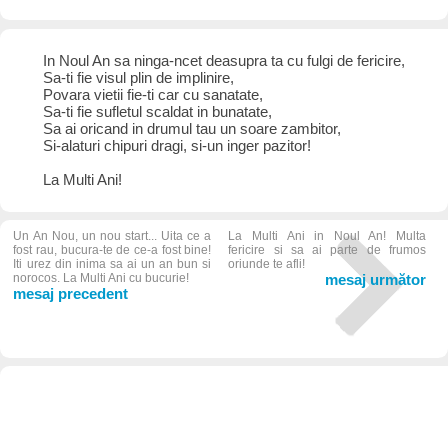
In Noul An sa ninga-ncet deasupra ta cu fulgi de fericire,
Sa-ti fie visul plin de implinire,
Povara vietii fie-ti car cu sanatate,
Sa-ti fie sufletul scaldat in bunatate,
Sa ai oricand in drumul tau un soare zambitor,
Si-alaturi chipuri dragi, si-un inger pazitor!
La Multi Ani!
Un An Nou, un nou start... Uita ce a
La Multi Ani in Noul An! Multa
fost rau, bucura-te de ce-a fost bine!
fericire si sa ai parte de frumos
Iti urez din inima sa ai un an bun si
oriunde te afli!
norocos. La Multi Ani cu bucurie!
mesaj următor
mesaj precedent