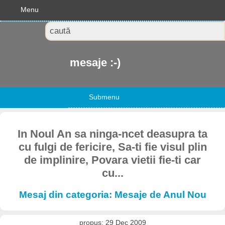
Menu
mesaje :-)
Submenu
In Noul An sa ninga-ncet deasupra ta
cu fulgi de fericire, Sa-ti fie visul plin
de implinire, Povara vietii fie-ti car
cu...
Mesaj din categoria: Mesaje de Anul Nou
propus: 29 Dec 2009