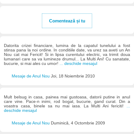
Comentează și tu
Datorita crizei financiare, lumina de la capatul tunelului a fost
stinsa pana la noi ordine. In conditiile date, va urez sa aveti un An
Nou cat mai Fericit! Si in lipsa curentului electric, va trimit doua
lumanari care sa va lumineze drumul... La Multi Ani! Cu sanatate,
bucurie, si mai ales cu umor!
... deschide mesajul
Mesaje de Anul Nou
Joi, 18 Noiembrie 2010
Mult belsug in casa, painea mai gustoasa, datorii putine in anul
care vine. Pace-n inimi, rod bogat, bucurie, gand curat. Din a
voastra casa, binele sa nu mai iasa. La Multi Ani fericiti!
...
deschide mesajul
Mesaje de Anul Nou
Duminică, 4 Octombrie 2009