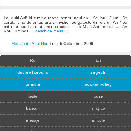
La Multi Ani! Iti trimit o reteta pentru noul an... Se iau 12 luni, Se
curata bine de amar, ura si invidie. Se gateste din ele un An Nou
cat mai curat si mai luminos posibil... La Multi Ani Fericiti! Un An
Nou Luminos!
... deschide mesajul
Mesaje de Anul Nou
Luni, 5 Octombrie 2009
Ro
En
despre haios.ro
sugestii
termeni
cookie policy
teste
poze
bancuri
știați că
mesaje
articole