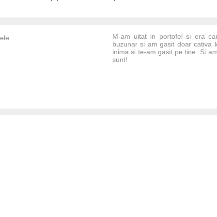
M-am uitat in portofel si era c
mele
buzunar si am gasit doar cativa l
inima si te-am gasit pe tine. Si a
sunt!