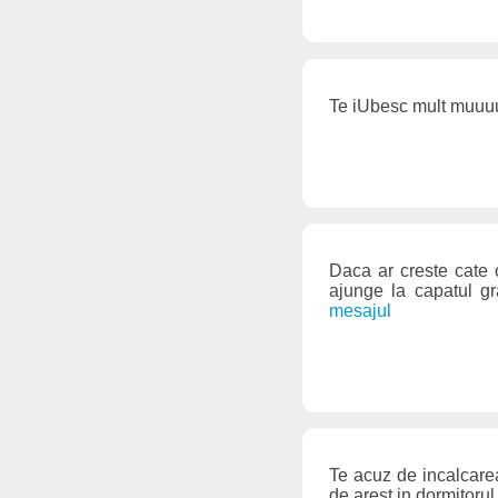
Te iUbesc mult muuuu
Daca ar creste cate o
ajunge la capatul g
mesajul
Te acuz de incalcarea
de arest in dormitoru