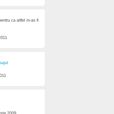
ntru ca altfel m-as fi
2011
sajul
2011
brie 2009