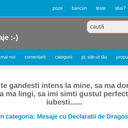
poze
bancuri
teste
știai?
je :-)
 mai noi
comentarii
categorii
pt. site-ul tău
prop
 te gandesti intens la mine, sa ma dor
sa ma lingi, sa imi simti gustul perfect
iubesti......
n categoria: Mesaje cu Declaratii de Dragos