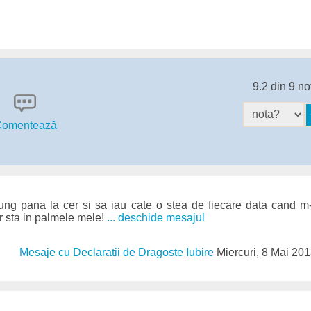
9.2 din 9 no
omentează
ng pana la cer si sa iau cate o stea de fiecare data cand m
ar sta in palmele mele!
... deschide mesajul
Mesaje cu Declaratii de Dragoste Iubire
Miercuri, 8 Mai 20