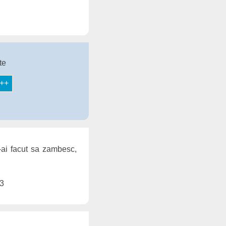
te
-ai facut sa zambesc,
13