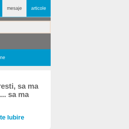
mesaje
articole
une
esti, sa ma
... sa ma
te Iubire