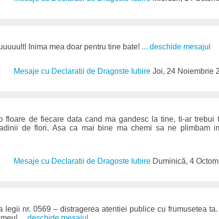
uuuult! Inima mea doar pentru tine bate!
... deschide mesajul
Mesaje cu Declaratii de Dragoste Iubire
Joi, 24 Noiembrie 
 floare de fiecare data cand ma gandesc la tine, ti-ar trebui t
radinii de flori. Asa ca mai bine ma chemi sa ne plimbam 
Mesaje cu Declaratii de Dragoste Iubire
Duminică, 4 Octom
 legii nr. 0569 – distragerea atentiei publice cu frumusetea ta
l meu!
... deschide mesajul