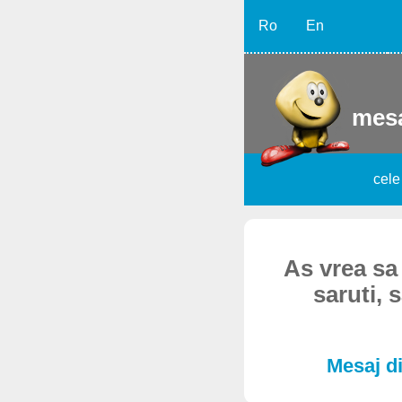
Ro
En
mesa
cele
As vrea sa
saruti, 
Mesaj di