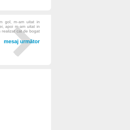
am gol, m-am uitat in
ei, apoi m-am uitat in
m realizat cat de bogat
mesaj următor