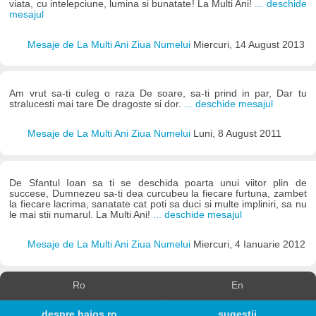
viata, cu intelepciune, lumina si bunatate! La Multi Ani!
... deschide
mesajul
Mesaje de La Multi Ani Ziua Numelui
Miercuri, 14 August 2013
Am vrut sa-ti culeg o raza De soare, sa-ti prind in par, Dar tu
stralucesti mai tare De dragoste si dor.
... deschide mesajul
Mesaje de La Multi Ani Ziua Numelui
Luni, 8 August 2011
De Sfantul Ioan sa ti se deschida poarta unui viitor plin de
succese, Dumnezeu sa-ti dea curcubeu la fiecare furtuna, zambet
la fiecare lacrima, sanatate cat poti sa duci si multe impliniri, sa nu
le mai stii numarul. La Multi Ani!
... deschide mesajul
Mesaje de La Multi Ani Ziua Numelui
Miercuri, 4 Ianuarie 2012
Ro
En
despre haios.ro
sugestii