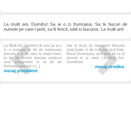
La multi ani, Dumitru! Sa ai o zi frumoasa. Sa te bucuri de
numele pe care-l porti, sa fii fericit, iubit si bucuros. La multi ani!
La Multi Ani, Dumitru! Iti urez sa ai o
Hai la focul lui Samedru! Bucuria
zi a numelui la fel de luminoasa
lumii toata, zi de zi-n usa sa-ti bata,
precum o zi de vara la malul marii,
Bunul Dumnezeu sa-ti dea, tot ce iti
la fel de fericita precum cantecul
doresti si ai vrea! La Multi Ani,
unei privighetori si la fel de
Dumitrule!
frumoasa precum o [...]
mesaj următor
mesaj precedent