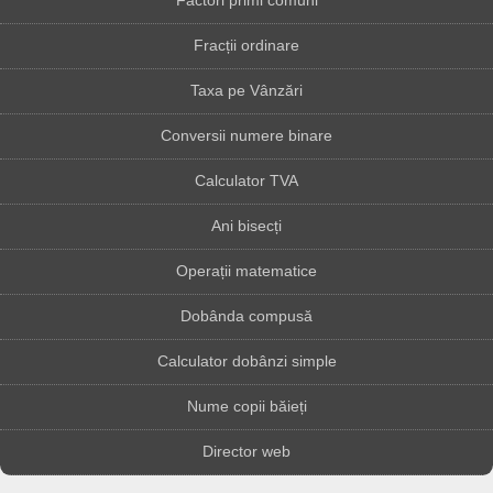
Factori primi comuni
Fracții ordinare
Taxa pe Vânzări
Conversii numere binare
Calculator TVA
Ani bisecți
Operații matematice
Dobânda compusă
Calculator dobânzi simple
Nume copii băieți
Director web