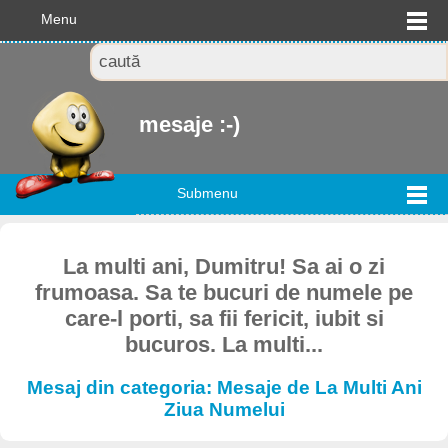
Menu
mesaje :-)
Submenu
La multi ani, Dumitru! Sa ai o zi
frumoasa. Sa te bucuri de numele pe
care-l porti, sa fii fericit, iubit si
bucuros. La multi...
Mesaj din categoria: Mesaje de La Multi Ani
Ziua Numelui