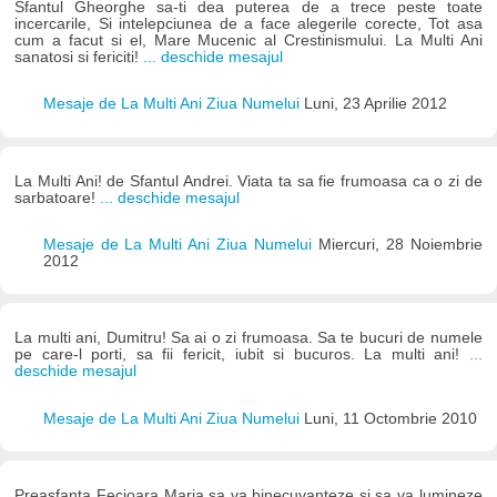
Sfantul Gheorghe sa-ti dea puterea de a trece peste toate
incercarile, Si intelepciunea de a face alegerile corecte, Tot asa
cum a facut si el, Mare Mucenic al Crestinismului. La Multi Ani
sanatosi si fericiti!
... deschide mesajul
Mesaje de La Multi Ani Ziua Numelui
Luni, 23 Aprilie 2012
La Multi Ani! de Sfantul Andrei. Viata ta sa fie frumoasa ca o zi de
sarbatoare!
... deschide mesajul
Mesaje de La Multi Ani Ziua Numelui
Miercuri, 28 Noiembrie
2012
La multi ani, Dumitru! Sa ai o zi frumoasa. Sa te bucuri de numele
pe care-l porti, sa fii fericit, iubit si bucuros. La multi ani!
...
deschide mesajul
Mesaje de La Multi Ani Ziua Numelui
Luni, 11 Octombrie 2010
Preasfanta Fecioara Maria sa va binecuvanteze si sa va lumineze