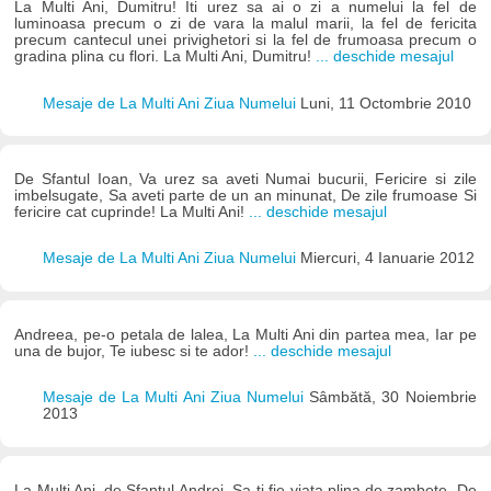
La Multi Ani, Dumitru! Iti urez sa ai o zi a numelui la fel de
luminoasa precum o zi de vara la malul marii, la fel de fericita
precum cantecul unei privighetori si la fel de frumoasa precum o
gradina plina cu flori. La Multi Ani, Dumitru!
... deschide mesajul
Mesaje de La Multi Ani Ziua Numelui
Luni, 11 Octombrie 2010
De Sfantul Ioan, Va urez sa aveti Numai bucurii, Fericire si zile
imbelsugate, Sa aveti parte de un an minunat, De zile frumoase Si
fericire cat cuprinde! La Multi Ani!
... deschide mesajul
Mesaje de La Multi Ani Ziua Numelui
Miercuri, 4 Ianuarie 2012
Andreea, pe-o petala de lalea, La Multi Ani din partea mea, Iar pe
una de bujor, Te iubesc si te ador!
... deschide mesajul
Mesaje de La Multi Ani Ziua Numelui
Sâmbătă, 30 Noiembrie
2013
La Multi Ani, de Sfantul Andrei, Sa-ti fie viata plina de zambete, De