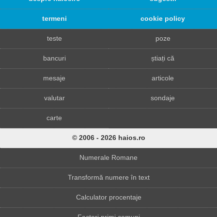
termeni
cookie policy
teste
poze
bancuri
știați că
mesaje
articole
valutar
sondaje
carte
© 2006 - 2026 haios.ro
Numerale Romane
Transformă numere în text
Calculator procentaje