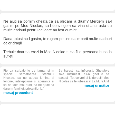
Ne ajuti sa pornim gheata ca sa plecam la drum? Mergem sa-l
gasim pe Mos Nicolae, sa-l convingem sa vina si anul asta cu
multe cadouri pentru cei care au fost cuminti.
Daca totusi nu-l gasim, te rugam pe tine sa imparti multe cadouri
celor dragi!
Trebuie doar sa crezi in Mos Nicolae si sa fii o persoana buna la
suflet!
Fie ca sarbatorile de iarna, si in
Sa traiesti, sa infloresti, Ghetutele
special sarbatoarea Sfantului
sa-ti lustruiesti, Si-n ghetute sa
Nicolae, sa ne aduca lumina si
gasesti, Tot ce vrei si iti doresti! Mos
fericire, intelepciune si speranta si
Nicolae sa te iubeasca! La Multi Ani!
sa ne faca mai buni, sa ne ajute sa
mesaj următor
daruim familiei, prietenilor [...]
mesaj precedent