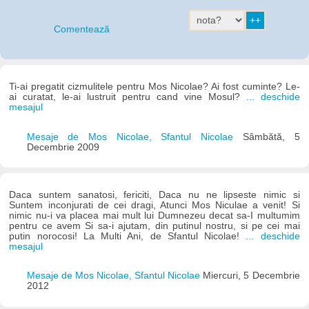
Comentează
Ti-ai pregatit cizmulitele pentru Mos Nicolae? Ai fost cuminte? Le-
ai curatat, le-ai lustruit pentru cand vine Mosul?
... deschide
mesajul
Mesaje de Mos Nicolae, Sfantul Nicolae
Sâmbătă, 5
Decembrie 2009
Daca suntem sanatosi, fericiti, Daca nu ne lipseste nimic si
Suntem inconjurati de cei dragi, Atunci Mos Niculae a venit! Si
nimic nu-i va placea mai mult lui Dumnezeu decat sa-I multumim
pentru ce avem Si sa-i ajutam, din putinul nostru, si pe cei mai
putin norocosi! La Multi Ani, de Sfantul Nicolae!
... deschide
mesajul
Mesaje de Mos Nicolae, Sfantul Nicolae
Miercuri, 5 Decembrie
2012