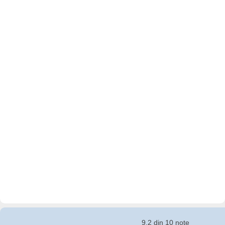
9.2 din 10 note