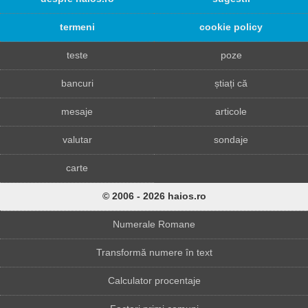
termeni
cookie policy
teste
poze
bancuri
știați că
mesaje
articole
valutar
sondaje
carte
© 2006 - 2026 haios.ro
Numerale Romane
Transformă numere în text
Calculator procentaje