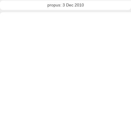
propus: 3 Dec 2010