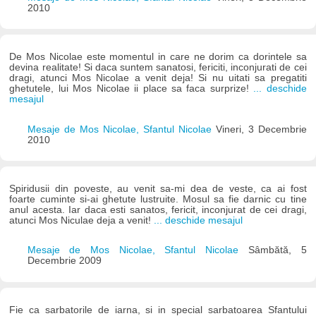
2010
De Mos Nicolae este momentul in care ne dorim ca dorintele sa
devina realitate! Si daca suntem sanatosi, fericiti, inconjurati de cei
dragi, atunci Mos Nicolae a venit deja! Si nu uitati sa pregatiti
ghetutele, lui Mos Nicolae ii place sa faca surprize!
... deschide
mesajul
Mesaje de Mos Nicolae, Sfantul Nicolae
Vineri, 3 Decembrie
2010
Spiridusii din poveste, au venit sa-mi dea de veste, ca ai fost
foarte cuminte si-ai ghetute lustruite. Mosul sa fie darnic cu tine
anul acesta. Iar daca esti sanatos, fericit, inconjurat de cei dragi,
atunci Mos Niculae deja a venit!
... deschide mesajul
Mesaje de Mos Nicolae, Sfantul Nicolae
Sâmbătă, 5
Decembrie 2009
Fie ca sarbatorile de iarna, si in special sarbatoarea Sfantului