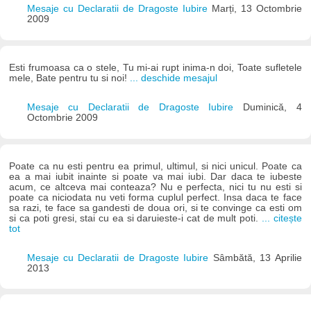
Mesaje cu Declaratii de Dragoste Iubire
Marți, 13 Octombrie
2009
Esti frumoasa ca o stele, Tu mi-ai rupt inima-n doi, Toate sufletele
mele, Bate pentru tu si noi!
... deschide mesajul
Mesaje cu Declaratii de Dragoste Iubire
Duminică, 4
Octombrie 2009
Poate ca nu esti pentru ea primul, ultimul, si nici unicul. Poate ca
ea a mai iubit inainte si poate va mai iubi. Dar daca te iubeste
acum, ce altceva mai conteaza? Nu e perfecta, nici tu nu esti si
poate ca niciodata nu veti forma cuplul perfect. Insa daca te face
sa razi, te face sa gandesti de doua ori, si te convinge ca esti om
si ca poti gresi, stai cu ea si daruieste-i cat de mult poti.
... citește
tot
Mesaje cu Declaratii de Dragoste Iubire
Sâmbătă, 13 Aprilie
2013