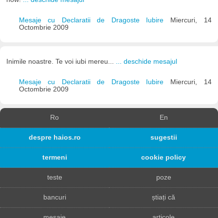
Mesaje cu Declaratii de Dragoste Iubire
Miercuri, 14
Octombrie 2009
Inimile noastre. Te voi iubi mereu...
... deschide mesajul
Mesaje cu Declaratii de Dragoste Iubire
Miercuri, 14
Octombrie 2009
Ro
En
despre haios.ro
sugestii
termeni
cookie policy
teste
poze
bancuri
știați că
mesaje
articole