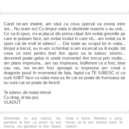
Cand ne-am intalnit, am stiut ca ceva special va exista intre
noi... Nu eram eu! Cu timpul viata si destinele noastre s-au unit...
Ce sa iti spun, mi-ai placut din prima clipa! Am evitat greselile pe
care le puteam face, am evitat modul in care vb... am evitat sa iti
spun cat de mult te iubesc! ... Dar toate au scopul lor in viata...
timpul a trecut, eu m-am schimbat si am incercat sa iti explic tot
ceea ce simt pentru tine! Am ajuns sa te iubesc enorm...
devenind poate gelos in unele momente! Am trecut prin multe...
am plans impreuna... am ras impreuna. Indiferent ce a fost, bine
sau rau, noi ne-am fost aproape si impreuna am creat o
dragoste pura! In momentul de fata, faptul ca TE IUBESC si ca
sunt IUBIT face ca viata mea sa fie cat se poate de frumoasa iar
eu sunt cat se poate de fericit!
Te iubesc din toata inima!
Cu drag, al tau pui,
VLADUT
Dimineata nu pot manca, ma
Viata e dulce, Moartea e grea,
gandesc la tine. La pranz nu pot
Vreau sa te am, Iubirea mea! Te
manca, ma gandesc la tine. Seara
iubesc!