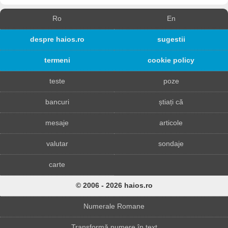
Ro
En
despre haios.ro
sugestii
termeni
cookie policy
teste
poze
bancuri
știați că
mesaje
articole
valutar
sondaje
carte
© 2006 - 2026 haios.ro
Numerale Romane
Transformă numere în text