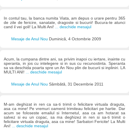
In contul tau, la banca numita Viata, am depus o urare pentru 365
de zile de fericire, sanatate, dragoste si bucurii! Bucura-te atunci
cand il vei goli! La Multi Ani!
... deschide mesajul
Mesaje de Anul Nou
Duminică, 4 Octombrie 2009
Acum, la cumpana dintre ani, sa privim inapoi cu iertare, inainte cu
speranta, in jos cu intelegere si in sus cu recunostinta. Speranta
sa va deschida poarta spre un An Nou plin de bucurii si inpliniri. LA
MULTI ANI!
... deschide mesajul
Mesaje de Anul Nou
Sâmbătă, 31 Decembrie 2011
M-am deghizat in ren ca sa-ti trimit o felicitare virtuala draguta,
asa ca mine! Pe vremuri oamenii trimiteau felicitari pe hartie. Dar
acum se foloseste emailul si Internetul, asa ca am hotarat sa
salvez si eu un copac, sa ma deghizez in ren si sa-ti trimit o
felicitare virtuala draguta, asa ca mine! Sarbatori Fericite! La Multi
Ani!
... deschide mesajul