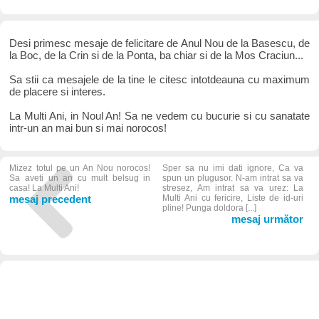
Desi primesc mesaje de felicitare de Anul Nou de la Basescu, de
la Boc, de la Crin si de la Ponta, ba chiar si de la Mos Craciun...
Sa stii ca mesajele de la tine le citesc intotdeauna cu maximum
de placere si interes.
La Multi Ani, in Noul An! Sa ne vedem cu bucurie si cu sanatate
intr-un an mai bun si mai norocos!
Mizez totul pe un An Nou norocos!
Sper sa nu imi dati ignore, Ca va
Sa aveti un an cu mult belsug in
spun un plugusor. N-am intrat sa va
casa! La Multi Ani!
stresez, Am intrat sa va urez: La
mesaj precedent
Multi Ani cu fericire, Liste de id-uri
pline! Punga doldora [...]
mesaj următor