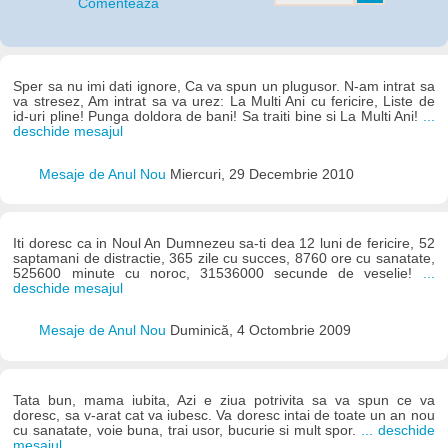
Comentează
Sper sa nu imi dati ignore, Ca va spun un plugusor. N-am intrat sa
va stresez, Am intrat sa va urez: La Multi Ani cu fericire, Liste de
id-uri pline! Punga doldora de bani! Sa traiti bine si La Multi Ani!
...
deschide mesajul
Mesaje de Anul Nou
Miercuri, 29 Decembrie 2010
Iti doresc ca in Noul An Dumnezeu sa-ti dea 12 luni de fericire, 52
saptamani de distractie, 365 zile cu succes, 8760 ore cu sanatate,
525600 minute cu noroc, 31536000 secunde de veselie!
...
deschide mesajul
Mesaje de Anul Nou
Duminică, 4 Octombrie 2009
Tata bun, mama iubita, Azi e ziua potrivita sa va spun ce va
doresc, sa v-arat cat va iubesc. Va doresc intai de toate un an nou
cu sanatate, voie buna, trai usor, bucurie si mult spor.
... deschide
mesajul