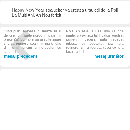
Happy New Year stralucitor va ureaza ursuletii de la Pol!
La Multi Ani, An Nou fericit!
Cinci pisici haioase iti ureaza sa ai
Noul An este la usa, asa ca tine
de cinci ori sapte noroc in toate! Fii
minte: viata-i scurta! Incalca regulile,
prieten(a) bun(a) si sa ai suflet mare
pune-ti intrebari, iarta repede,
si... sa primesti cea mai mare felie
iubeste cu adevarat, razi fara
din tortul fericirii si norocului, cu
retinere, si nu regreta ceea ce te-a
care [...]
facut sa [...]
mesaj precedent
mesaj următor