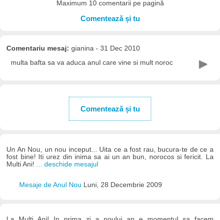
Maximum 10 comentarii pe pagină
Comentează și tu
Comentariu mesaj:
gianina - 31 Dec 2010
multa bafta sa va aduca anul care vine si mult noroc
Comentează și tu
Un An Nou, un nou inceput... Uita ce a fost rau, bucura-te de ce a
fost bine! Iti urez din inima sa ai un an bun, norocos si fericit. La
Multi Ani!
... deschide mesajul
Mesaje de Anul Nou
Luni, 28 Decembrie 2009
La Multi Ani! In prima zi a noului an e momentul sa facem