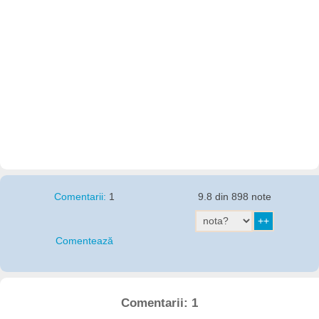
Comentarii:
1
9.8 din 898 note
Comentează
Comentarii: 1