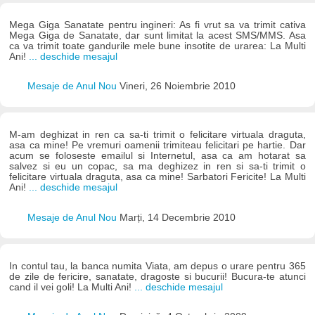
Mega Giga Sanatate pentru ingineri: As fi vrut sa va trimit cativa
Mega Giga de Sanatate, dar sunt limitat la acest SMS/MMS. Asa
ca va trimit toate gandurile mele bune insotite de urarea: La Multi
Ani!
... deschide mesajul
Mesaje de Anul Nou
Vineri, 26 Noiembrie 2010
M-am deghizat in ren ca sa-ti trimit o felicitare virtuala draguta,
asa ca mine! Pe vremuri oamenii trimiteau felicitari pe hartie. Dar
acum se foloseste emailul si Internetul, asa ca am hotarat sa
salvez si eu un copac, sa ma deghizez in ren si sa-ti trimit o
felicitare virtuala draguta, asa ca mine! Sarbatori Fericite! La Multi
Ani!
... deschide mesajul
Mesaje de Anul Nou
Marți, 14 Decembrie 2010
In contul tau, la banca numita Viata, am depus o urare pentru 365
de zile de fericire, sanatate, dragoste si bucurii! Bucura-te atunci
cand il vei goli! La Multi Ani!
... deschide mesajul