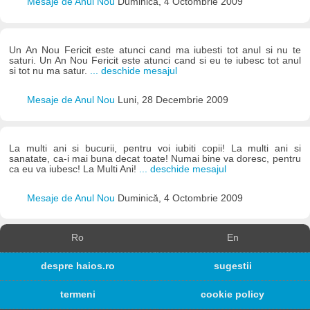
Mesaje de Anul Nou
Duminică, 4 Octombrie 2009
Un An Nou Fericit este atunci cand ma iubesti tot anul si nu te
saturi. Un An Nou Fericit este atunci cand si eu te iubesc tot anul
si tot nu ma satur.
... deschide mesajul
Mesaje de Anul Nou
Luni, 28 Decembrie 2009
La multi ani si bucurii, pentru voi iubiti copii! La multi ani si
sanatate, ca-i mai buna decat toate! Numai bine va doresc, pentru
ca eu va iubesc! La Multi Ani!
... deschide mesajul
Mesaje de Anul Nou
Duminică, 4 Octombrie 2009
Ro
En
despre haios.ro
sugestii
termeni
cookie policy