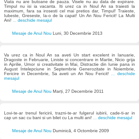
Viata nu are butoane de pauza. Visele nu au data de expirare.
Timpul nu isi ia vacanta. Iti urez ca in Noul An sa traiesti la
maximum, fara sa irosesti cel mai pretios dar, Timpul! Traieste,
Iubeste, Greseste, Ia-o de la capat! Un An Nou Fericit! La Multi
Ani!
... deschide mesajul
Mesaje de Anul Nou
Luni, 30 Decembrie 2013
Va urez ca in Noul An sa aveti Un start excelent in Ianuarie,
Dragoste in Februarie, Liniste si concentrare in Martie, Nicio grija
in Aprilie, Umor si creativitate in Mai, Distractie din Iunie pana in
August Intelepciune in Septembrie Generozitate in Noiembrie,
Fericire in Decembrie, Sa aveti un An Nou Fericit!
... deschide
mesajul
Mesaje de Anul Nou
Marți, 27 Decembrie 2011
Lovi-te-ar trenul fericirii, trazni-te-ar fulgerul iubirii, cade-ti-ar in
cap un sac cu bani si un bilet cu La multi ani!
... deschide mesajul
Mesaje de Anul Nou
Duminică, 4 Octombrie 2009