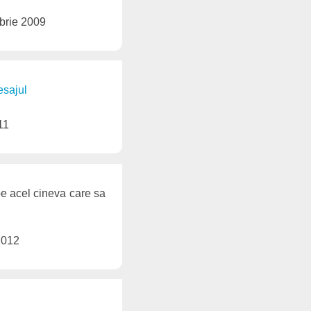
brie 2009
esajul
11
pe acel cineva care sa
2012