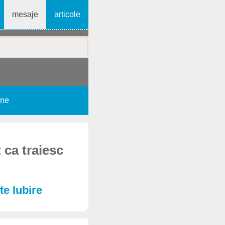
mesaje
articole
une
 ca traiesc
te Iubire