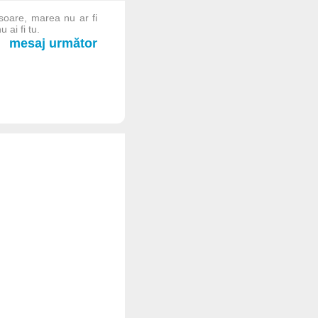
 soare, marea nu ar fi
 ai fi tu.
mesaj următor