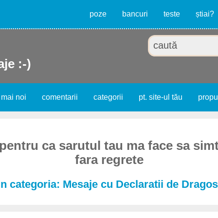
poze
bancuri
teste
știai?
je :-)
 mai noi
comentarii
categorii
pt. site-ul tău
prop
pentru ca sarutul tau ma face sa simt
fara regrete
n categoria: Mesaje cu Declaratii de Dragos