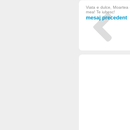
Viata e dulce, Moartea 
mea! Te iubesc!
mesaj precedent