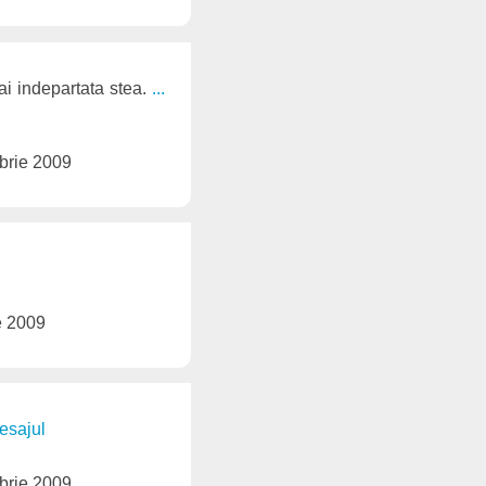
ai indepartata stea.
...
brie 2009
e 2009
esajul
brie 2009