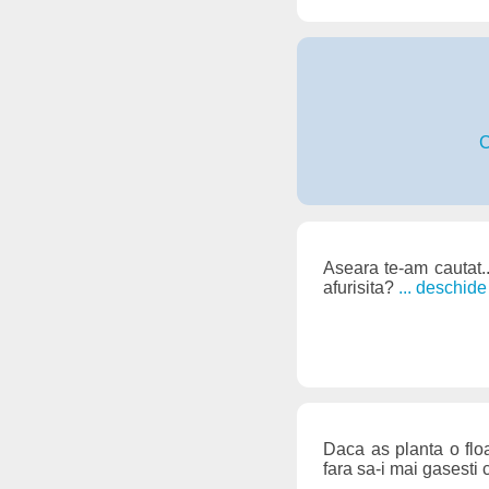
C
Aseara te-am cautat..
afurisita?
... deschid
Daca as planta o floa
fara sa-i mai gasesti 