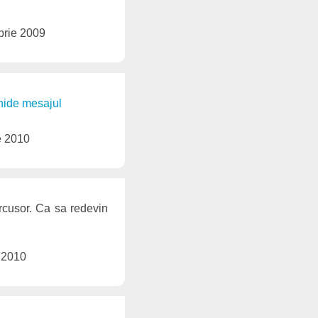
brie 2009
chide mesajul
e 2010
orcusor. Ca sa redevin
 2010