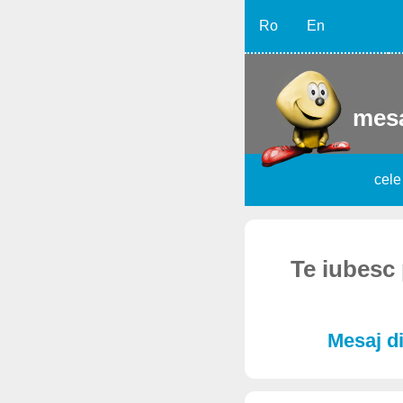
Ro
En
mesa
cele
Te iubesc 
Mesaj di