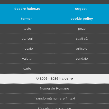
despre haios.ro
sugestii
termeni
cookie policy
teste
poze
bancuri
știați că
mesaje
articole
valutar
sondaje
carte
© 2006 - 2026 haios.ro
Numerale Romane
Transformă numere în text
Calculator procentaje