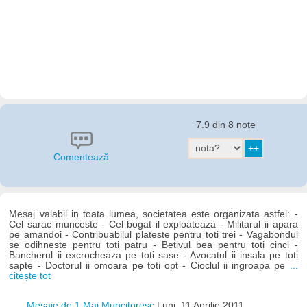
7.9 din 8 note
Comentează
Mesaj valabil in toata lumea, societatea este organizata astfel: -
Cel sarac munceste - Cel bogat il exploateaza - Militarul ii apara
pe amandoi - Contribuabilul plateste pentru toti trei - Vagabondul
se odihneste pentru toti patru - Betivul bea pentru toti cinci -
Bancherul ii excrocheaza pe toti sase - Avocatul ii insala pe toti
sapte - Doctorul ii omoara pe toti opt - Cioclul ii ingroapa pe
...
citește tot
Mesaje de 1 Mai Muncitoresc
Luni, 11 Aprilie 2011