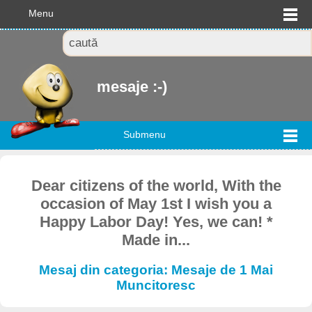
Menu
mesaje :-)
Submenu
Dear citizens of the world, With the
occasion of May 1st I wish you a
Happy Labor Day! Yes, we can! *
Made in...
Mesaj din categoria: Mesaje de 1 Mai
Muncitoresc