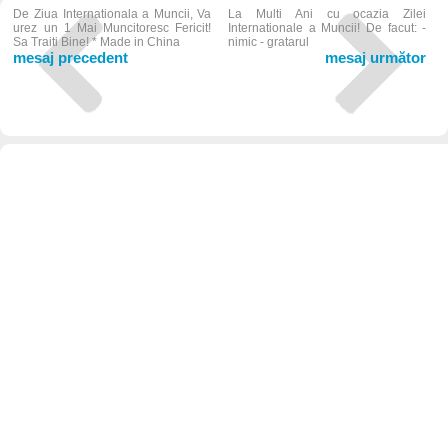
De Ziua Internationala a Muncii, Va
La Multi Ani cu ocazia Zilei
urez un 1 Mai Muncitoresc Fericit!
Internationale a Muncii! De facut: -
Sa Traiti Bine! * Made in China
nimic - gratarul
mesaj precedent
mesaj următor