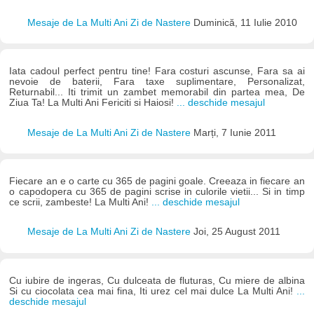
Mesaje de La Multi Ani Zi de Nastere
Duminică, 11 Iulie 2010
Iata cadoul perfect pentru tine! Fara costuri ascunse, Fara sa ai
nevoie de baterii, Fara taxe suplimentare, Personalizat,
Returnabil... Iti trimit un zambet memorabil din partea mea, De
Ziua Ta! La Multi Ani Fericiti si Haiosi!
... deschide mesajul
Mesaje de La Multi Ani Zi de Nastere
Marți, 7 Iunie 2011
Fiecare an e o carte cu 365 de pagini goale. Creeaza in fiecare an
o capodopera cu 365 de pagini scrise in culorile vietii... Si in timp
ce scrii, zambeste! La Multi Ani!
... deschide mesajul
Mesaje de La Multi Ani Zi de Nastere
Joi, 25 August 2011
Cu iubire de ingeras, Cu dulceata de fluturas, Cu miere de albina
Si cu ciocolata cea mai fina, Iti urez cel mai dulce La Multi Ani!
...
deschide mesajul