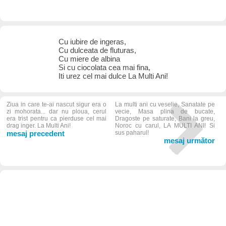
Cu iubire de ingeras,
Cu dulceata de fluturas,
Cu miere de albina
Si cu ciocolata cea mai fina,
Iti urez cel mai dulce La Multi Ani!
Ziua in care te-ai nascut sigur era o
La multi ani cu veselie, Sanatate pe
zi mohorata... dar nu ploua, cerul
vecie, Masa plina de bucate,
era trist pentru ca pierduse cel mai
Dragoste pe saturate, Bani la greu,
drag inger. La Multi Ani!
Noroc cu carul, LA MULTI ANI! Si
mesaj precedent
sus paharul!
mesaj următor