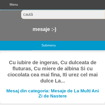
Menu
mesaje :-)
Submenu
Cu iubire de ingeras, Cu dulceata de
fluturas, Cu miere de albina Si cu
ciocolata cea mai fina, Iti urez cel mai
dulce La...
Mesaj din categoria: Mesaje de La Multi Ani
Zi de Nastere