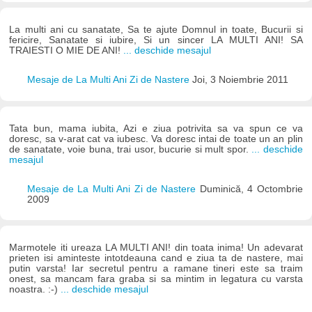
La multi ani cu sanatate, Sa te ajute Domnul in toate, Bucurii si
fericire, Sanatate si iubire, Si un sincer LA MULTI ANI! SA
TRAIESTI O MIE DE ANI!
... deschide mesajul
Mesaje de La Multi Ani Zi de Nastere
Joi, 3 Noiembrie 2011
Tata bun, mama iubita, Azi e ziua potrivita sa va spun ce va
doresc, sa v-arat cat va iubesc. Va doresc intai de toate un an plin
de sanatate, voie buna, trai usor, bucurie si mult spor.
... deschide
mesajul
Mesaje de La Multi Ani Zi de Nastere
Duminică, 4 Octombrie
2009
Marmotele iti ureaza LA MULTI ANI! din toata inima! Un adevarat
prieten isi aminteste intotdeauna cand e ziua ta de nastere, mai
putin varsta! Iar secretul pentru a ramane tineri este sa traim
onest, sa mancam fara graba si sa mintim in legatura cu varsta
noastra. :-)
... deschide mesajul