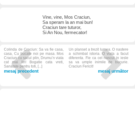
Vine, vine, Mos Craciun,
Sa speram la an mai bun!
Craciun tare tuturor,
Si An Nou, fermecator!
Colinda de Craciun: Sa va fie casa,
Un planset a trezit lumea. O nastere
casa, Cu bucate noi pe masa. Mos
a schimbat istoria. O viata a facut
Craciun cu sacul plin, Drumu’n viata
diferenta. Fie ca cel nascut in iesle
cat mai lin! Bogatie cata vreti,
sa va umple inimile de bucurie.
Sanatate pentru toti, [...]
Craciun Fericit!
mesaj precedent
mesaj următor