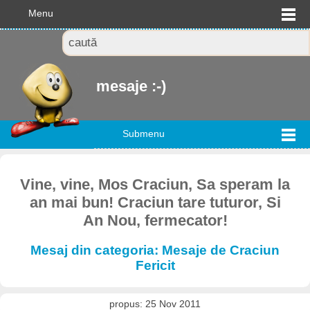
Menu
mesaje :-)
Submenu
Vine, vine, Mos Craciun, Sa speram la
an mai bun! Craciun tare tuturor, Si
An Nou, fermecator!
Mesaj din categoria: Mesaje de Craciun
Fericit
propus: 25 Nov 2011