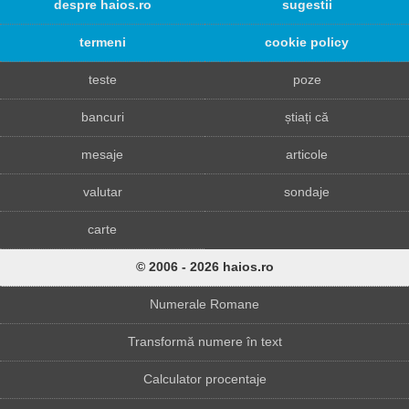
despre haios.ro
sugestii
termeni
cookie policy
teste
poze
bancuri
știați că
mesaje
articole
valutar
sondaje
carte
© 2006 - 2026 haios.ro
Numerale Romane
Transformă numere în text
Calculator procentaje