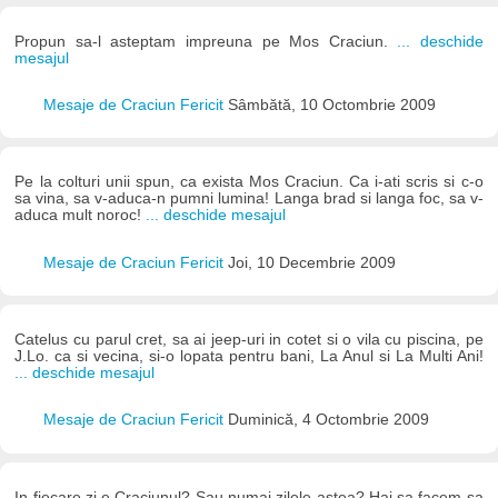
Propun sa-l asteptam impreuna pe Mos Craciun.
... deschide
mesajul
Mesaje de Craciun Fericit
Sâmbătă, 10 Octombrie 2009
Pe la colturi unii spun, ca exista Mos Craciun. Ca i-ati scris si c-o
sa vina, sa v-aduca-n pumni lumina! Langa brad si langa foc, sa v-
aduca mult noroc!
... deschide mesajul
Mesaje de Craciun Fericit
Joi, 10 Decembrie 2009
Catelus cu parul cret, sa ai jeep-uri in cotet si o vila cu piscina, pe
J.Lo. ca si vecina, si-o lopata pentru bani, La Anul si La Multi Ani!
... deschide mesajul
Mesaje de Craciun Fericit
Duminică, 4 Octombrie 2009
In fiecare zi e Craciunul? Sau numai zilele astea? Hai sa facem sa