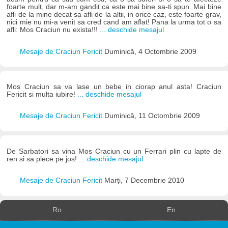
foarte mult, dar m-am gandit ca este mai bine sa-ti spun. Mai bine
afli de la mine decat sa afli de la altii, in orice caz, este foarte grav,
nici mie nu mi-a venit sa cred cand am aflat! Pana la urma tot o sa
afli: Mos Craciun nu exista!!!
... deschide mesajul
Mesaje de Craciun Fericit
Duminică, 4 Octombrie 2009
Mos Craciun sa va lase un bebe in ciorap anul asta! Craciun
Fericit si multa iubire!
... deschide mesajul
Mesaje de Craciun Fericit
Duminică, 11 Octombrie 2009
De Sarbatori sa vina Mos Craciun cu un Ferrari plin cu lapte de
ren si sa plece pe jos!
... deschide mesajul
Mesaje de Craciun Fericit
Marți, 7 Decembrie 2010
Ro
En