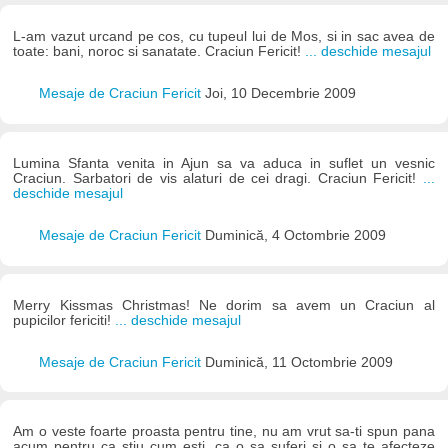
L-am vazut urcand pe cos, cu tupeul lui de Mos, si in sac avea de
toate: bani, noroc si sanatate. Craciun Fericit!
... deschide mesajul
Mesaje de Craciun Fericit
Joi, 10 Decembrie 2009
Lumina Sfanta venita in Ajun sa va aduca in suflet un vesnic
Craciun. Sarbatori de vis alaturi de cei dragi. Craciun Fericit!
...
deschide mesajul
Mesaje de Craciun Fericit
Duminică, 4 Octombrie 2009
Merry Kissmas Christmas! Ne dorim sa avem un Craciun al
pupicilor fericiti!
... deschide mesajul
Mesaje de Craciun Fericit
Duminică, 11 Octombrie 2009
Am o veste foarte proasta pentru tine, nu am vrut sa-ti spun pana
acum pentru ca stiu cum esti, ca o sa suferi si o sa te afecteze