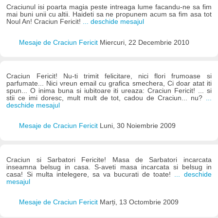
Craciunul isi poarta magia peste intreaga lume facandu-ne sa fim
mai buni unii cu altii. Haideti sa ne propunem acum sa fim asa tot
Noul An! Craciun Fericit!
... deschide mesajul
Mesaje de Craciun Fericit
Miercuri, 22 Decembrie 2010
Craciun Fericit! Nu-ti trimit felicitare, nici flori frumoase si
parfumate... Nici vreun email cu grafica smechera, Ci doar atat iti
spun... O inima buna si iubitoare iti ureaza: Craciun Fericit! ... si
stii ce imi doresc, mult mult de tot, cadou de Craciun... nu?
...
deschide mesajul
Mesaje de Craciun Fericit
Luni, 30 Noiembrie 2009
Craciun si Sarbatori Fericite! Masa de Sarbatori incarcata
inseamna belsug in casa. S-aveti masa incarcata si belsug in
casa! Si multa intelegere, sa va bucurati de toate!
... deschide
mesajul
Mesaje de Craciun Fericit
Marți, 13 Octombrie 2009