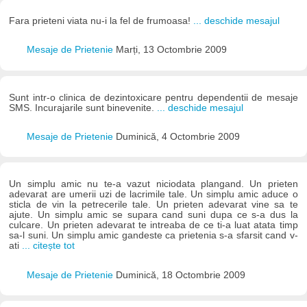
Fara prieteni viata nu-i la fel de frumoasa!
... deschide mesajul
Mesaje de Prietenie
Marți, 13 Octombrie 2009
Sunt intr-o clinica de dezintoxicare pentru dependentii de mesaje
SMS. Incurajarile sunt binevenite.
... deschide mesajul
Mesaje de Prietenie
Duminică, 4 Octombrie 2009
Un simplu amic nu te-a vazut niciodata plangand. Un prieten
adevarat are umerii uzi de lacrimile tale. Un simplu amic aduce o
sticla de vin la petrecerile tale. Un prieten adevarat vine sa te
ajute. Un simplu amic se supara cand suni dupa ce s-a dus la
culcare. Un prieten adevarat te intreaba de ce ti-a luat atata timp
sa-l suni. Un simplu amic gandeste ca prietenia s-a sfarsit cand v-
ati
... citește tot
Mesaje de Prietenie
Duminică, 18 Octombrie 2009