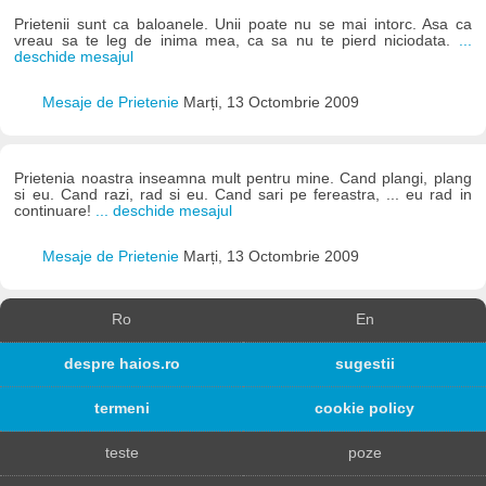
Prietenii sunt ca baloanele. Unii poate nu se mai intorc. Asa ca
vreau sa te leg de inima mea, ca sa nu te pierd niciodata.
...
deschide mesajul
Mesaje de Prietenie
Marți, 13 Octombrie 2009
Prietenia noastra inseamna mult pentru mine. Cand plangi, plang
si eu. Cand razi, rad si eu. Cand sari pe fereastra, ... eu rad in
continuare!
... deschide mesajul
Mesaje de Prietenie
Marți, 13 Octombrie 2009
Ro
En
despre haios.ro
sugestii
termeni
cookie policy
teste
poze