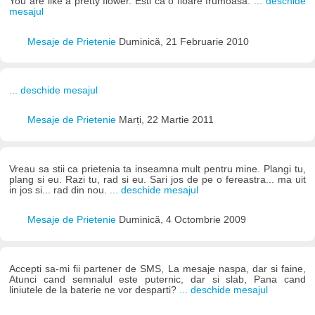
You are like a pretty flower. Esti ca o floare frumoasa.
... deschide
mesajul
Mesaje de Prietenie
Duminică, 21 Februarie 2010
... deschide mesajul
Mesaje de Prietenie
Marți, 22 Martie 2011
Vreau sa stii ca prietenia ta inseamna mult pentru mine. Plangi tu,
plang si eu. Razi tu, rad si eu. Sari jos de pe o fereastra... ma uit
in jos si... rad din nou.
... deschide mesajul
Mesaje de Prietenie
Duminică, 4 Octombrie 2009
Accepti sa-mi fii partener de SMS, La mesaje naspa, dar si faine,
Atunci cand semnalul este puternic, dar si slab, Pana cand
liniutele de la baterie ne vor desparti?
... deschide mesajul