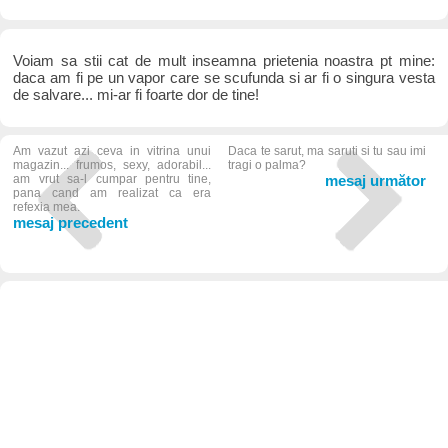
Voiam sa stii cat de mult inseamna prietenia noastra pt mine:
daca am fi pe un vapor care se scufunda si ar fi o singura vesta
de salvare... mi-ar fi foarte dor de tine!
Am vazut azi ceva in vitrina unui
Daca te sarut, ma saruti si tu sau imi
magazin... frumos, sexy, adorabil...
tragi o palma?
am vrut sa-l cumpar pentru tine,
mesaj următor
pana cand am realizat ca era
refexia mea.
mesaj precedent