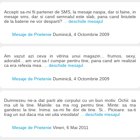
Accepti sa-mi fii partener de SMS, la mesaje naspa, dar si faine, in
mesaje sms, dar si cand semnalul este slab, pana cand liniutele
de la baterie ne vor desparti?
... deschide mesajul
Mesaje de Prietenie
Duminică, 4 Octombrie 2009
Am vazut azi ceva in vitrina unui magazin... frumos, sexy,
adorabil... am vrut sa-l cumpar pentru tine, pana cand am realizat
ca era refexia mea.
... deschide mesajul
Mesaje de Prietenie
Duminică, 4 Octombrie 2009
Dumnezeu ne-a dat parti ale corpului cu un bun motiv. Ochii: sa
ma uit la tine. Mainile: sa ma rog pentru tine. Minte: sa ma
gandesc la tine. Inima: sa-mi fie dor de tine. Si... Picioare: sa-ti
trag un sut daca ma vei uita vreodata!
... deschide mesajul
Mesaje de Prietenie
Vineri, 6 Mai 2011