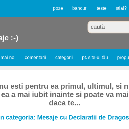
poze
bancuri
teste
știai?
je :-)
 mai noi
comentarii
categorii
pt. site-ul tău
prop
u esti pentru ea primul, ultimul, si n
ea a mai iubit inainte si poate va mai
daca te...
n categoria: Mesaje cu Declaratii de Dragos