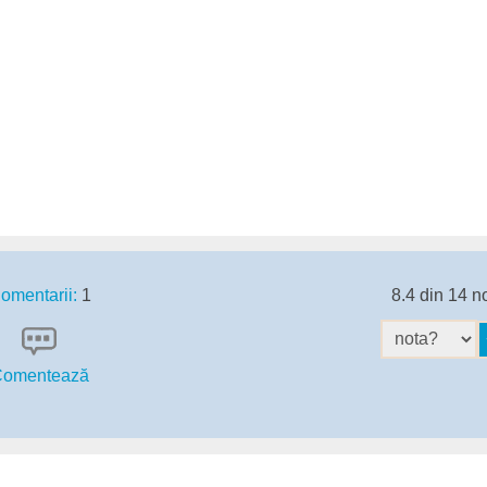
omentarii:
1
8.4 din 14 n
omentează