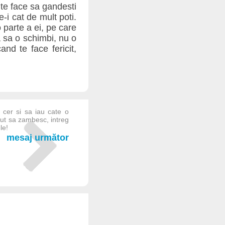
 te face sa gandesti
e-i cat de mult poti.
o parte a ei, pe care
ca sa o schimbi, nu o
nd te face fericit,
cer si sa iau cate o
cut sa zambesc, intreg
le!
mesaj următor