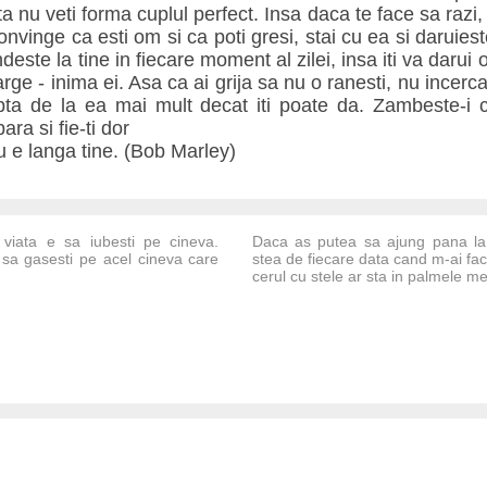
ta nu veti forma cuplul perfect. Insa daca te face sa razi,
onvinge ca esti om si ca poti gresi, stai cu ea si daruiest
ste la tine in fiecare moment al zilei, insa iti va darui 
arge - inima ei. Asa ca ai grija sa nu o ranesti, nu incer
pta de la ea mai mult decat iti poate da. Zambeste-i ca
ra si fie-ti dor
 e langa tine. (Bob Marley)
 viata e sa iubesti pe cineva.
Daca as putea sa ajung pana la 
sa gasesti pe acel cineva care
stea de fiecare data cand m-ai fa
cerul cu stele ar sta in palmele me