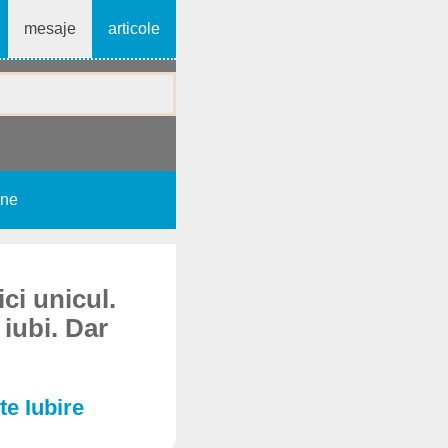
mesaje
articole
une
ici unicul.
 iubi. Dar
te Iubire