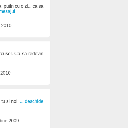
i putin cu o zi... ca sa
 mesajul
t 2010
orcusor. Ca sa redevin
 2010
 tu si noi!
... deschide
brie 2009