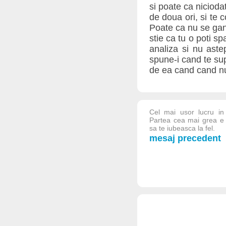
si poate ca nicioda
de doua ori, si te c
Poate ca nu se gande
stie ca tu o poti sp
analiza si nu aste
spune-i cand te supa
de ea cand cand nu
Cel mai usor lucru in
Partea cea mai grea e 
sa te iubeasca la fel.
mesaj precedent