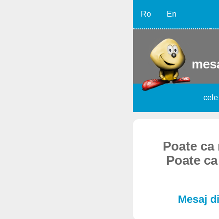
Ro
En
mesa
cele
Poate ca n
Poate ca 
Mesaj di