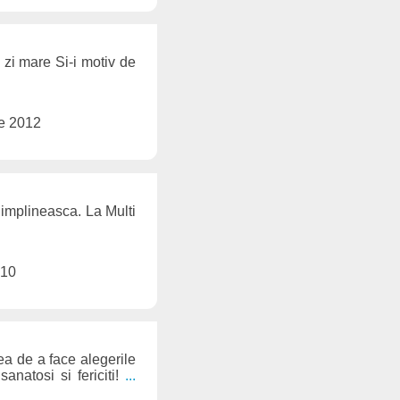
 zi mare Si-i motiv de
ie 2012
i implineasca. La Multi
010
ea de a face alegerile
anatosi si fericiti!
...