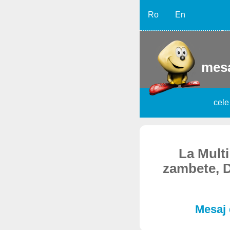
Ro
En
mesa
cele
La Multi
zambete, De
Mesaj 