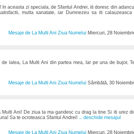
 In aceasta zi speciala, de Sfantul Andrei, iti doresc din adancul
satisfactii, multa sanatate, iar Dumnezeu sa iti calauzeasca
Mesaje de La Multi Ani Ziua Numelui
Miercuri, 28 Noiembr
 de lalea, La Multi Ani din partea mea, Iar pe una de bujor, T
Mesaje de La Multi Ani Ziua Numelui
Sâmbătă, 30 Noiembr
 Multi Ani! De ziua ta ma gandesc cu drag la tine Si iti urez din
auna! Sa te ocroteasca Sfantul Andrei!
... deschide mesajul
Mesaje de La Multi Ani Ziua Numelui
Miercuri, 28 Noiembr