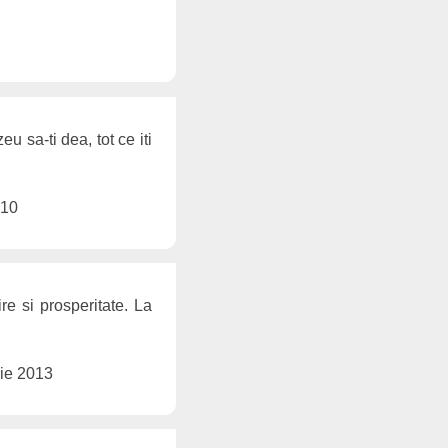
u sa-ti dea, tot ce iti
010
e si prosperitate. La
ie 2013