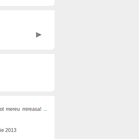
 tot mereu mireasa!
...
ie 2013