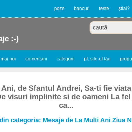
poze
bancuri
teste
știai?
je :-)
 mai noi
comentarii
categorii
pt. site-ul tău
prop
 Ani, de Sfantul Andrei, Sa-ti fie viata
 visuri implinite si de oameni La fel
ca...
din categoria: Mesaje de La Multi Ani Ziua 