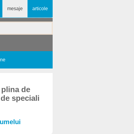
mesaje
articole
une
 plina de
 de speciali
Numelui