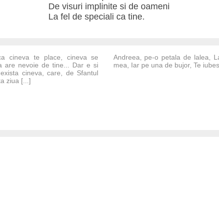
De visuri implinite si de oameni
La fel de speciali ca tine.
ca cineva te place, cineva se
Andreea, pe-o petala de lalea, La
a are nevoie de tine... Dar e si
mea, Iar pe una de bujor, Te iubes
exista cineva, care, de Sfantul
a ziua [...]