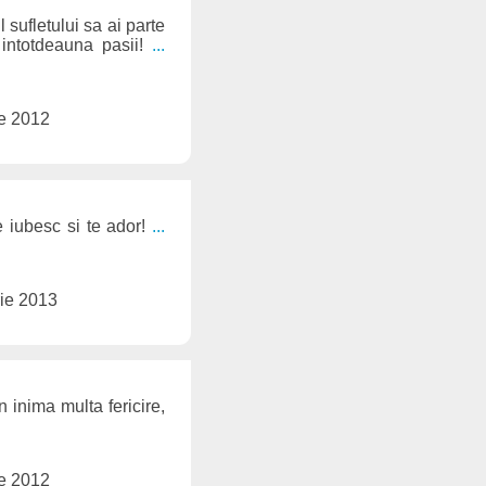
 sufletului sa ai parte
 intotdeauna pasii!
...
ie 2012
e iubesc si te ador!
...
ie 2013
 inima multa fericire,
ie 2012