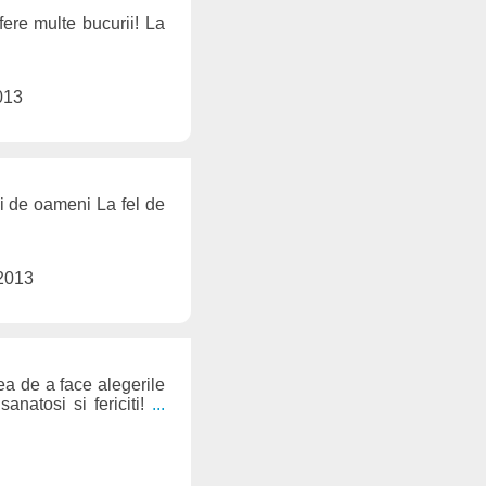
ere multe bucurii! La
013
 si de oameni La fel de
 2013
ea de a face alegerile
anatosi si fericiti!
...