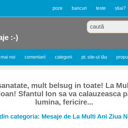
poze
bancuri
teste
știai?
je :-)
 mai noi
comentarii
categorii
pt. site-ul tău
prop
sanatate, mult belsug in toate! La Mul
Ioan! Sfantul Ion sa va calauzeasca p
lumina, fericire...
din categoria: Mesaje de La Multi Ani Ziua 