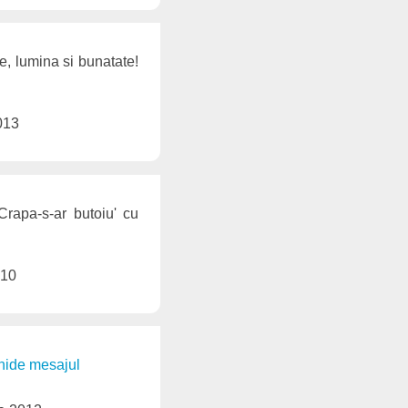
ne, lumina si bunatate!
013
Crapa-s-ar butoiu' cu
010
chide mesajul