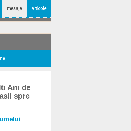
mesaje
articole
une
ti Ani de
asii spre
Numelui