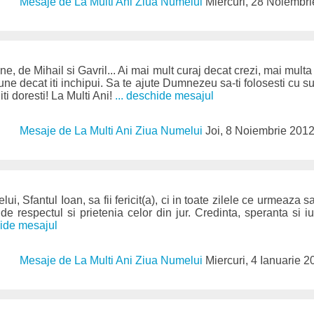
Mesaje de La Multi Ani Ziua Numelui
Miercuri, 28 Noiembr
e, de Mihail si Gavril... Ai mai mult curaj decat crezi, mai mult
une decat iti inchipui. Sa te ajute Dumnezeu sa-ti folosesti cu suc
ti doresti! La Multi Ani!
... deschide mesajul
Mesaje de La Multi Ani Ziua Numelui
Joi, 8 Noiembrie 201
i, Sfantul Ioan, sa fii fericit(a), ci in toate zilele ce urmeaza s
i de respectul si prietenia celor din jur. Credinta, speranta si i
hide mesajul
Mesaje de La Multi Ani Ziua Numelui
Miercuri, 4 Ianuarie 