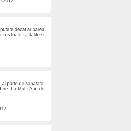
ie 2012
a putere decat ar parea
ces toate calitatile si
2
a ai parte de sanatate,
ubire. La Multi Ani, de
2012