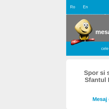
Ro
En
mesa
cele
Spor si 
Sfantul 
Mesaj 