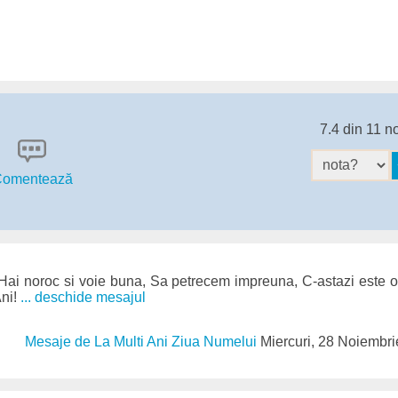
7.4 din 11 n
omentează
 Hai noroc si voie buna, Sa petrecem impreuna, C-astazi este o
Ani!
... deschide mesajul
Mesaje de La Multi Ani Ziua Numelui
Miercuri, 28 Noiembr