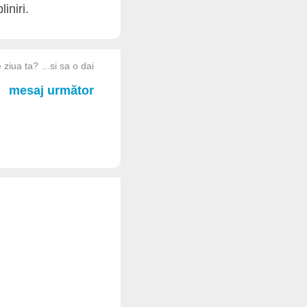
iniri.
 ziua ta? ...si sa o dai
mesaj următor