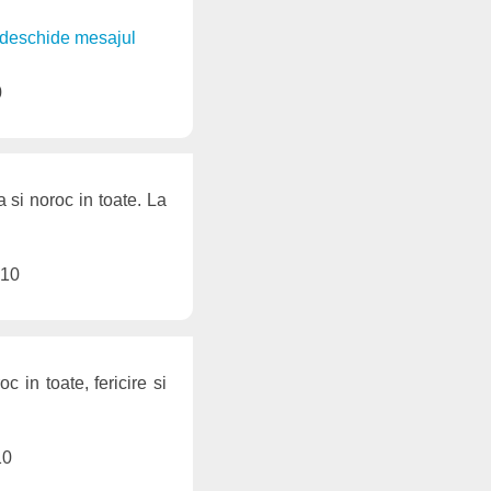
. deschide mesajul
0
 si noroc in toate. La
010
 in toate, fericire si
10