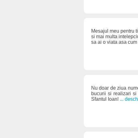
Mesajul meu pentru tin
si mai multa intelepci
sa ai o viata asa cum i
Nu doar de ziua numelu
bucurii si realizari s
Sfantul Ioan!
... desc