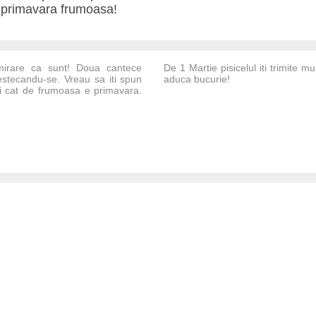
primavara frumoasa!
mirare ca sunt! Doua cantece
De 1 Martie pisicelul iti trimite mul
mestecandu-se. Vreau sa iti spun
aduca bucurie!
si cat de frumoasa e primavara.