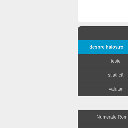
despre haios.ro
teste
știați că
valutar
Numerale Rom