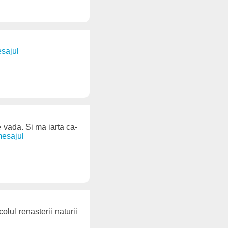
esajul
e vada. Si ma iarta ca-
mesajul
lul renasterii naturii