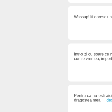
Wassup! Iti doresc un 
Intr-o zi cu soare ce 
cum e vremea, importan
Pentru ca nu esti aici,
dragostea mea!
... d