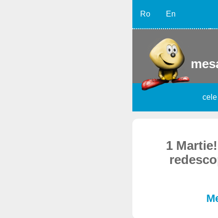
Ro
En
mesa
cele
1 Martie!
redescop
Me