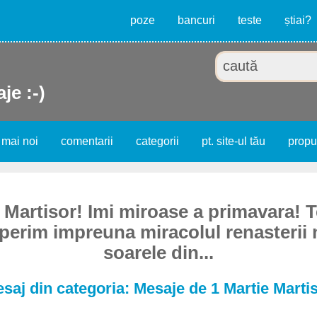
poze
bancuri
teste
știai?
je :-)
 mai noi
comentarii
categorii
pt. site-ul tău
prop
 Martisor! Imi miroase a primavara! T
erim impreuna miracolul renasterii n
soarele din...
saj din categoria: Mesaje de 1 Martie Marti