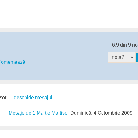
6.9 din 9 no
omentează
isor!
... deschide mesajul
Mesaje de 1 Martie Martisor
Duminică, 4 Octombrie 2009