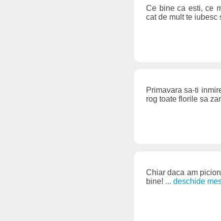
Ce bine ca esti, ce m
cat de mult te iubesc 
Primavara sa-ti inmir
rog toate florile sa 
Chiar daca am picioru-
bine!
... deschide mes