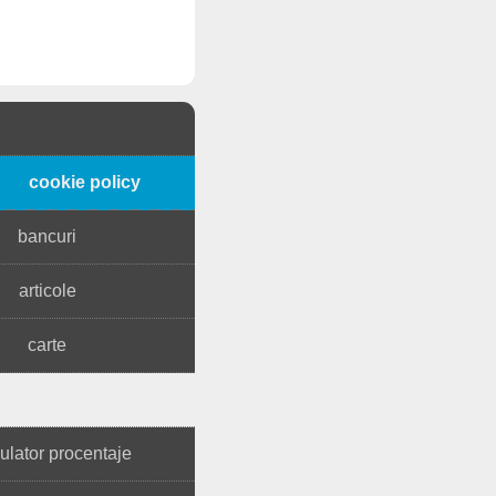
cookie policy
bancuri
articole
carte
ulator procentaje