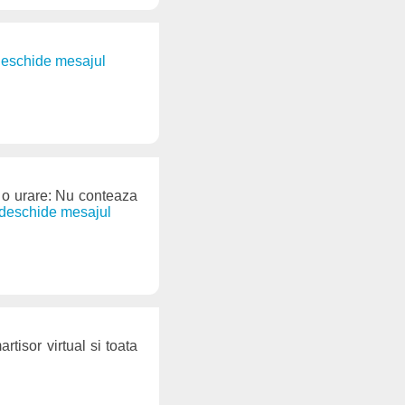
 deschide mesajul
em o urare: Nu conteaza
. deschide mesajul
artisor virtual si toata