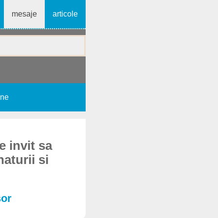
mesaje
articole
une
e invit sa
aturii si
sor