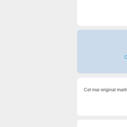
C
Cel mai original mart