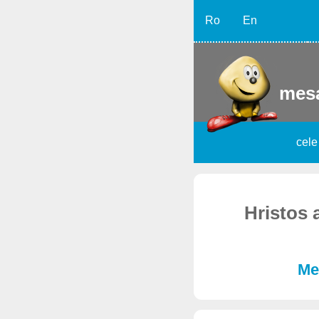
Ro
En
mesa
cele
Hristos 
Me