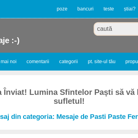
poze
bancuri
teste
știai?
je :-)
 mai noi
comentarii
categorii
pt. site-ul tău
prop
a Înviat! Lumina Sfintelor Paști să vă
sufletul!
saj din categoria: Mesaje de Pasti Paste Feri