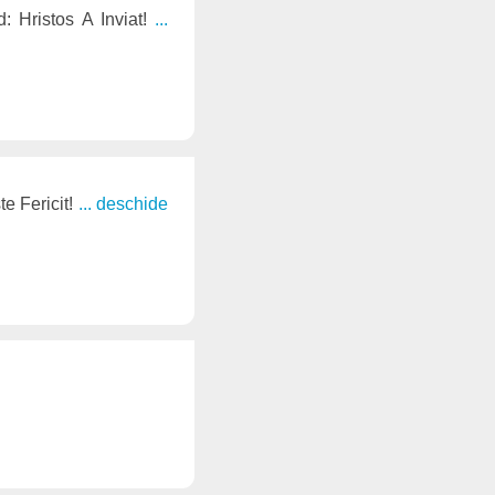
d: Hristos A Inviat!
...
te Fericit!
... deschide