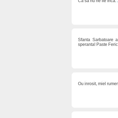
Ca sa nu ne fie frica.
Sfanta Sarbatoare a 
speranta! Paste Feric
Ou inrosit, miel rumen