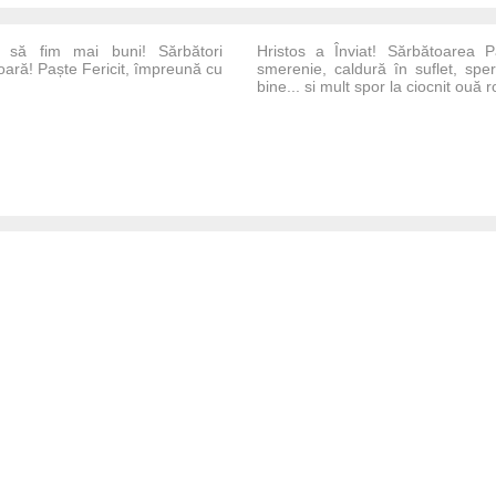
, să fim mai buni! Sărbători
Hristos a Înviat! Sărbătoarea 
oară! Paște Fericit, împreună cu
smerenie, caldură în suflet, spe
bine... si mult spor la ciocnit ouă ro