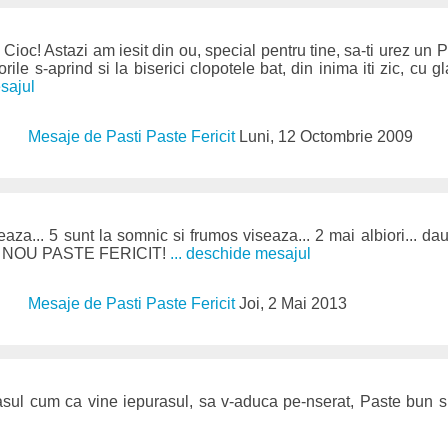
! Cioc! Astazi am iesit din ou, special pentru tine, sa-ti urez un P
ile s-aprind si la biserici clopotele bat, din inima iti zic, cu 
sajul
Mesaje de Pasti Paste Fericit
Luni, 12 Octombrie 2009
eaza... 5 sunt la somnic si frumos viseaza... 2 mai albiori... da
.. UN NOU PASTE FERICIT!
... deschide mesajul
Mesaje de Pasti Paste Fericit
Joi, 2 Mai 2013
asul cum ca vine iepurasul, sa v-aduca pe-nserat, Paste bun s