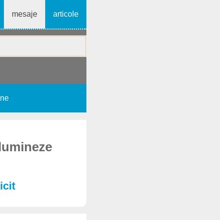
mesaje
articole
une
 lumineze
cit