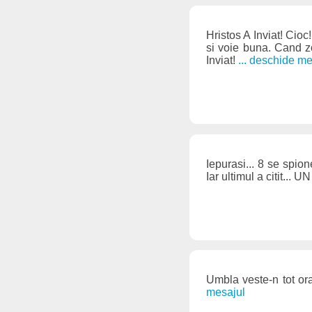
Hristos A Inviat! Cioc
si voie buna. Cand zor
Inviat!
... deschide me
Iepurasi... 8 se spion
Iar ultimul a citit.
Umbla veste-n tot or
mesajul