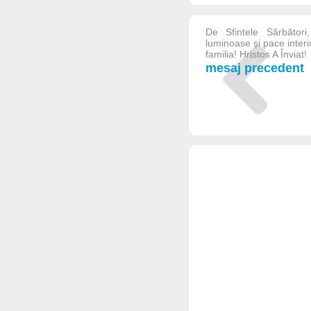
De Sfintele Sărbători
luminoase și pace interi
familia! Hristos A Înviat!
mesaj precedent