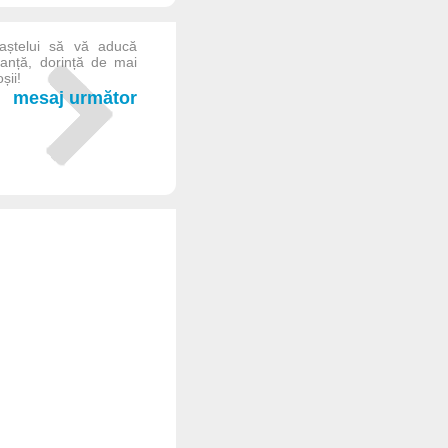
Paștelui să vă aducă
ranță, dorință de mai
șii!
mesaj următor