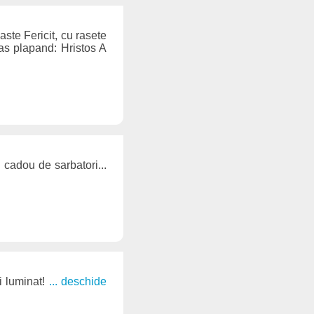
aste Fericit, cu rasete
glas plapand: Hristos A
u cadou de sarbatori...
i luminat!
... deschide