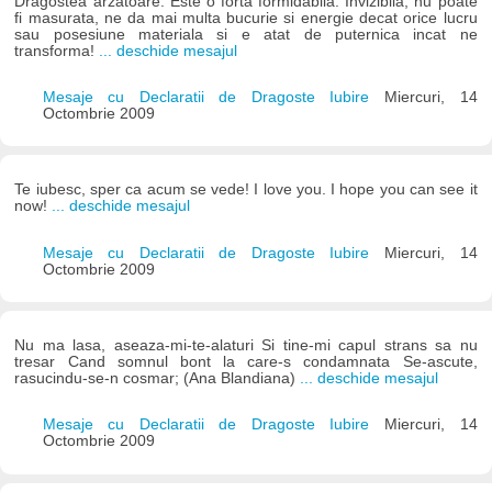
Dragostea arzatoare. Este o forta formidabila. Invizibila, nu poate
fi masurata, ne da mai multa bucurie si energie decat orice lucru
sau posesiune materiala si e atat de puternica incat ne
transforma!
... deschide mesajul
Mesaje cu Declaratii de Dragoste Iubire
Miercuri, 14
Octombrie 2009
Te iubesc, sper ca acum se vede! I love you. I hope you can see it
now!
... deschide mesajul
Mesaje cu Declaratii de Dragoste Iubire
Miercuri, 14
Octombrie 2009
Nu ma lasa, aseaza-mi-te-alaturi Si tine-mi capul strans sa nu
tresar Cand somnul bont la care-s condamnata Se-ascute,
rasucindu-se-n cosmar; (Ana Blandiana)
... deschide mesajul
Mesaje cu Declaratii de Dragoste Iubire
Miercuri, 14
Octombrie 2009