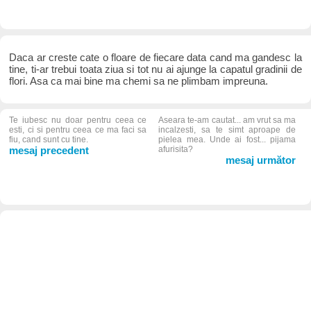
Daca ar creste cate o floare de fiecare data cand ma gandesc la
tine, ti-ar trebui toata ziua si tot nu ai ajunge la capatul gradinii de
flori. Asa ca mai bine ma chemi sa ne plimbam impreuna.
Te iubesc nu doar pentru ceea ce
Aseara te-am cautat... am vrut sa ma
esti, ci si pentru ceea ce ma faci sa
incalzesti, sa te simt aproape de
fiu, cand sunt cu tine.
pielea mea. Unde ai fost... pijama
mesaj precedent
afurisita?
mesaj următor