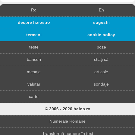
Ro
En
despre haios.ro
sugestii
termeni
cookie policy
teste
poze
bancuri
știați că
mesaje
articole
valutar
sondaje
carte
© 2006 - 2026 haios.ro
Numerale Romane
Transformă numere în text