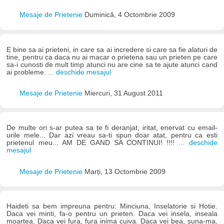
Mesaje de Prietenie
Duminică, 4 Octombrie 2009
E bine sa ai prieteni, in care sa ai incredere si care sa fie alaturi de
tine, pentru ca daca nu ai macar o prietena sau un prieten pe care
sa-i cunosti de mult timp atunci nu are cine sa te ajute atunci cand
ai probleme.
... deschide mesajul
Mesaje de Prietenie
Miercuri, 31 August 2011
De multe ori s-ar putea sa te fi deranjat, iritat, enervat cu email-
urile mele... Dar azi vreau sa-ti spun doar atat, pentru ca esti
prietenul meu... AM DE GAND SA CONTINUI! !!!!
... deschide
mesajul
Mesaje de Prietenie
Marți, 13 Octombrie 2009
Haideti sa bem impreuna pentru: Minciuna, Inselatorie si Hotie.
Daca vei minti, fa-o pentru un prieten. Daca vei insela, inseala
moartea. Daca vei fura, fura inima cuiva. Daca vei bea, suna-ma,