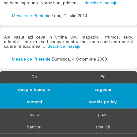
sa bem impreuna. Noroc bun, prieteni!
... deschide mesajul
Mesaje de Prietenie
Luni, 21 Iulie 2014
Am vazut azi ceva in vitrina unui magazin... frumos, sexy,
adorabil... am vrut sa-l cumpar pentru tine, pana cand am realizat
ca era refexia mea.
... deschide mesajul
Mesaje de Prietenie
Duminică, 4 Octombrie 2009
Ro
En
despre haios.ro
sugestii
termeni
cookie policy
teste
poze
bancuri
știați că