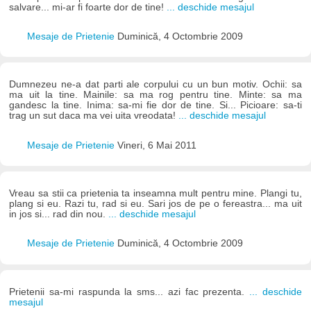
salvare... mi-ar fi foarte dor de tine!
... deschide mesajul
Mesaje de Prietenie
Duminică, 4 Octombrie 2009
Dumnezeu ne-a dat parti ale corpului cu un bun motiv. Ochii: sa
ma uit la tine. Mainile: sa ma rog pentru tine. Minte: sa ma
gandesc la tine. Inima: sa-mi fie dor de tine. Si... Picioare: sa-ti
trag un sut daca ma vei uita vreodata!
... deschide mesajul
Mesaje de Prietenie
Vineri, 6 Mai 2011
Vreau sa stii ca prietenia ta inseamna mult pentru mine. Plangi tu,
plang si eu. Razi tu, rad si eu. Sari jos de pe o fereastra... ma uit
in jos si... rad din nou.
... deschide mesajul
Mesaje de Prietenie
Duminică, 4 Octombrie 2009
Prietenii sa-mi raspunda la sms... azi fac prezenta.
... deschide
mesajul