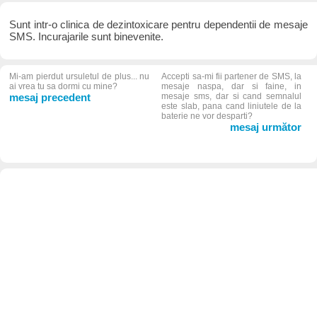
Sunt intr-o clinica de dezintoxicare pentru dependentii de mesaje
SMS. Incurajarile sunt binevenite.
Mi-am pierdut ursuletul de plus... nu
Accepti sa-mi fii partener de SMS, la
ai vrea tu sa dormi cu mine?
mesaje naspa, dar si faine, in
mesaj precedent
mesaje sms, dar si cand semnalul
este slab, pana cand liniutele de la
baterie ne vor desparti?
mesaj următor